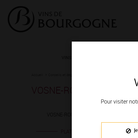
VINS ET TERROIRS
VIGNERONS 
Accueil
Conseils et dégustation
Les meilleurs accords
Fiche
VOSNE-ROMANEE 1ER CR
Pour visiter not
VOSNE-ROMANEE 1ER CRU rouge est produi
Je
PLATS EN ACCORD