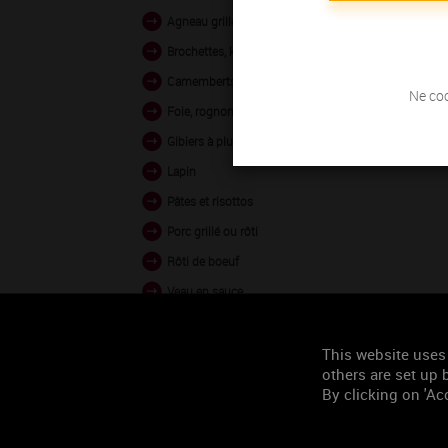
Agneau grillé et rôti
Brochettes, kebabs
Camemberts, Bries
Ne coc
Foie, rognons
Gibiers à plumes
Lapin
Pâtes et risottos
Porc grillé ou rôti
Rôti de boeuf
Veau en sauce
Veau rôti ou poêlé
Volailles rôties ou en sauce
This website uses
others are set up b
Woks (légumes ou volailles
By clicking on 'Acc
Agneau braisé
Agneau en sauce