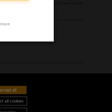
outés. Leurs arômes de fruits rouges sont typiques du pinot
mineure
 son millésime.
ouge
ccept all
t all cookies