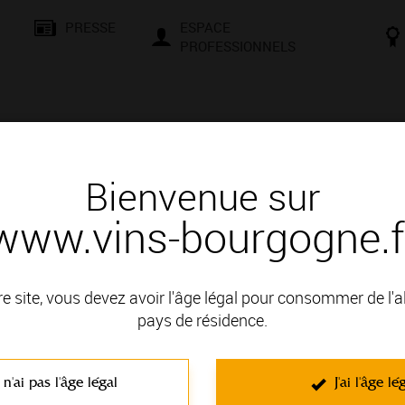
PRESSE
ESPACE
PROFESSIONNELS
& SAVOIR-FAIRE
CONSEILS ET DÉGUSTATION
VISITES E
Bienvenue sur
www.vins-bourgogne.f
 d'un vin
U rouge
re site, vous devez avoir l'âge légal pour consommer de l'
pays de résidence.
t en VIGNOBLE DE LA CÔTE DE NUITS; il fait partie des Appel
 n'ai pas l'âge légal
J'ai l'âge lé
C'est un vin rouge non effervescent élaboré à partir du cépage P
d’Oranger
,
Griotte
,
Framboise
,
Fruits Exotiques
,
Confiture de fraise
,
Ch