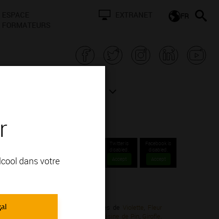
ESPACE
EXTRANET
FR
FORMATEURS
N BOURGOGNE
ACTUALITÉS
r
Twitter is
Facebook is
disabled.
disabled.
alcool dans votre
Accept
Accept
lations Communales 1er cru.
gal
inot Noir; vous apprécierez ses arômes de
Violette
,
Fleur
ampignon
,
Fourrure
,
Café
,
Chocolat
,
Résine de Pin
,
Girofle
.