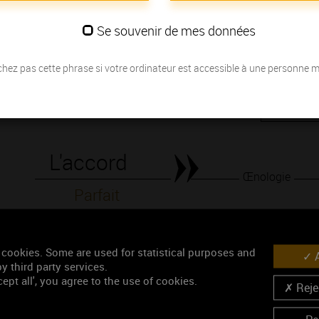
Surtout caractérisés par leur finesse, ce sont des vins souples et vel
noir..
Se souvenir de mes données
Les millésimes
hez pas cette phrase si votre ordinateur est accessible à une personne 
Découvrez la meilleure année pour ouvrir votre bouteille en fonction de
Votre choix :
L'accord
Œnologie
Parfait
Conseil de dégustation
Découvrez les arômes du VOSNE-ROMANEE 1ER CRU r
 cookies. Some are used for statistical purposes and
A
y third party services.
ept all', you agree to the use of cookies.
Rejec