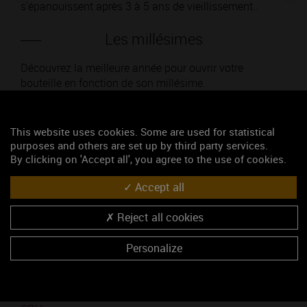
s'épanouissent après 3 à 5 ans de vieillissement..
Les millésimes
Découvrez la meilleure année pour ouvrir votre
bouteille en fonction de son millésime.
Votre choix :
This website uses cookies. Some are used for statistical
purposes and others are set up by third party services.
By clicking on 'Accept all', you agree to the use of cookies.
Accept all
L'accord
Reject all cookies
Parfait
Personalize
Œnologie
Conseil de dégustation
Découvrez les arômes du MOREY-SAINT-DENIS 1ER