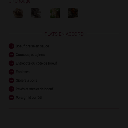
CRU rouge
PLATS EN ACCORD
Boeuf braisé en sauce
Coucous, et tajines
Entrecôte ou côte de boeuf
Epoisses
Gibiers à poils
Pavés et steaks de boeuf
Porc grillé ou rôti