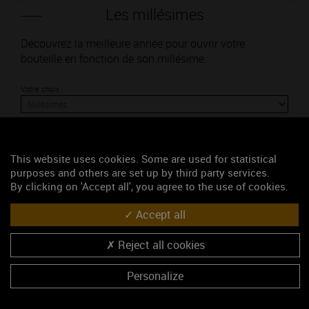
Les millésimes
Découvrez la meilleure année pour ouvrir votre
bouteille en fonction de son millésime.
Votre choix :
This website uses cookies. Some are used for statistical
L'accord
purposes and others are set up by third party services.
By clicking on 'Accept all', you agree to the use of cookies.
Parfait
Accept all
Œnologie
Reject all cookies
Conseil de dégustation
Découvrez les arômes du AUXEY-DURESSES blanc
Personalize