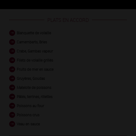
PLATS EN ACCORD
Blanquette de volaille
Camemberts, Bries
Crabe, Gambas vapeur
Filets de volaille grillés
Fruits de mer en sauce
Gruyères, Goudas
Matelote de poissons
Pâtés, terrines, rillettes
Poissons au four
Poissons crus
Veau en sauce