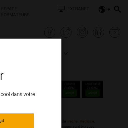
ESPACE
EXTRANET
FR
FORMATEURS
N BOURGOGNE
ACTUALITÉS
r
Twitter is
Facebook is
disabled.
disabled.
alcool dans votre
Accept
Accept
s Communales 1er cru.
gal
not Noir; vous apprécierez ses arômes de
Pêche
,
Reglisse
,
les et veloutés. Leurs arômes de fruits rouges sont typiques