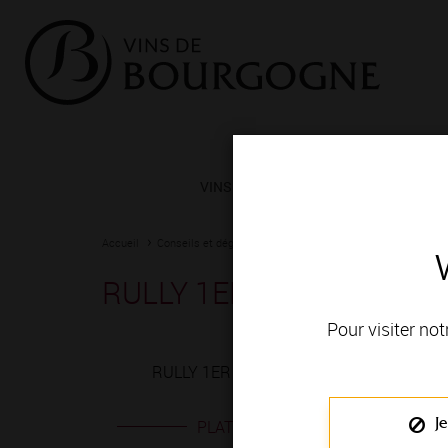
VINS ET TERROIRS
VIGNERONS 
Accueil
Conseils et dégustation
Les meilleurs accords
Fiche
RULLY 1ER CRU rouge
Pour visiter not
RULLY 1ER CRU rouge est produit en VIGN
Je
PLATS EN ACCORD