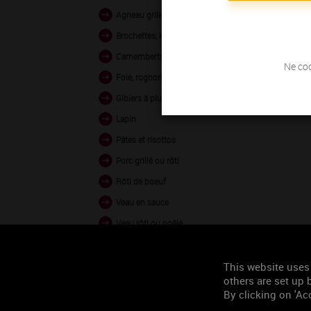
Agneau grillé et rôti
Brochettes, kebabs
Camemberts, Bries
Ne coc
Foie, rognons
Gibiers à plumes
Lapin
Pâtes et risottos
Porc grillé ou rôti
Rôti de boeuf
Veau en sauce
Veau rôti ou poêlé
Volailles rôties ou en sauce
Woks (légumes ou volailles
This website uses
others are set up b
Agneau braisé
By clicking on 'Acc
Agneau en sauce