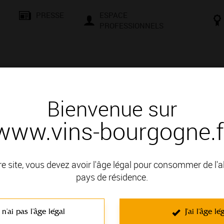
PRESSE
ESPACE
PROFESSIONNELS
& SAVOIR-FAIRE
CONSEILS ET DÉGUSTATION
VISITES E
Bienvenue sur
www.vins-bourgogne.f
 d'un vin
re site, vous devez avoir l'âge légal pour consommer de l'
pays de résidence.
OBLE DE LA CÔTE CHALONNAISE; il fait partie des Appellation
 n'ai pas l'âge légal
J'ai l'âge lé
C'est un vin rouge non effervescent élaboré à partir du cépage Pi
Chocolat
. Surtout caractérisés par leur finesse, ce sont des vins soup