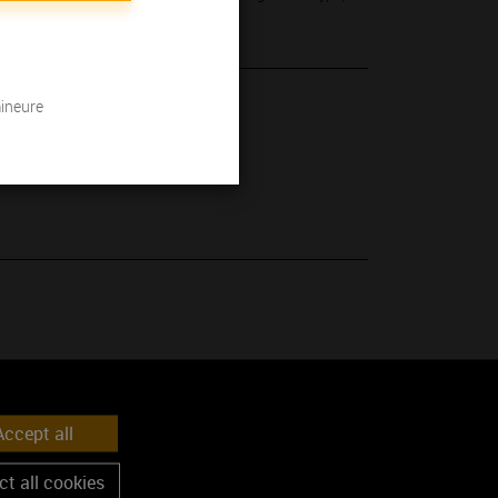
mineure
 son millésime.
ccept all
t all cookies