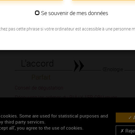
du pinot noir..
Se souvenir de mes données
Les millésimes
hez pas cette phrase si votre ordinateur est accessible à une personne 
Découvrez la meilleure année pour ouvrir votre bouteille en fonction de
Votre choix :
L'accord
Œnologie
Parfait
Conseil de dégustation
Découvrez les arômes du RULLY 1ER CRU rouge
 cookies. Some are used for statistical purposes and
A
y third party services.
ept all', you agree to the use of cookies.
Rejec