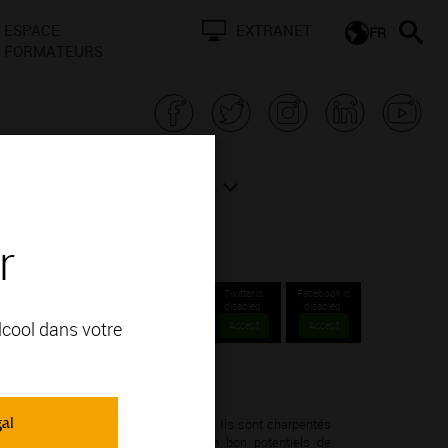
ESPACE
EXTRANET
FR
FORMATEURS
N BOURGOGNE
ACTUALITÉS
r
Twitter is
Facebook is
disabled.
disabled.
alcool dans votre
Accept
Accept
 Crus.
gal
Noir; vous apprécierez ses arômes de . Ils sont charpentés
 une grande richesse d'arômes et un bon potentiels de