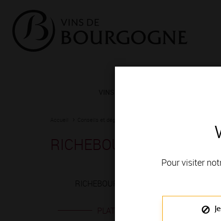
VINS ET TERROIRS
VIGNERONS 
Accueil
Conseils et dégustation
Les meilleurs accords
Fiche
RICHEBOURG rouge
Pour visiter not
RICHEBOURG rouge est produit en VIGNOBL
Je
PLATS EN ACCORD