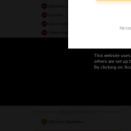
Entrecôte ou côte de boeuf
Epoisses
Gibiers à plumes
Ne coc
Gibiers à poils
Rôti de boeuf
This website uses
others are set up b
Occasion de
By clicking on 'Acc
consommation
Les grands moments
EN SAVOIR PLUS
Découvrir l'appellation