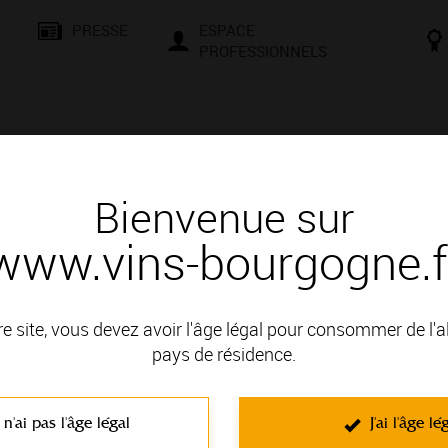
PRESSE
ESPACE
PROFESSIONNELS
& SAVOIR-FAIRE
CONSEILS ET DÉGUSTATION
VISITES E
Bienvenue sur
www.vins-bourgogne.f
 d'un vin
re site, vous devez avoir l'âge légal pour consommer de l'
pays de résidence.
E DE LA CÔTE DE NUITS; il fait partie des Appellations Grands
 n'ai pas l'âge légal
J'ai l'âge lé
C'est un vin rouge non effervescent élaboré à partir du cépage Pinot 
mais présent toujours beaucoup d'harmonie. Ils ont par ailleurs