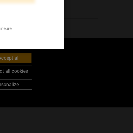
mineure
 son millésime.
ccept all
t all cookies
rsonalize