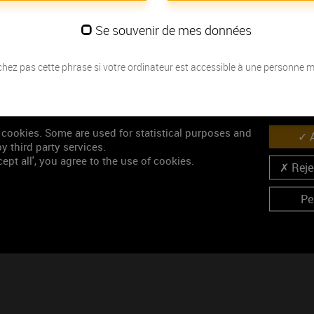
vieillissement..
Se souvenir de mes données
Les millésimes
hez pas cette phrase si votre ordinateur est accessible à une personne 
Découvrez la meilleure année pour ouvrir votre bouteille en fonction de
Votre choix :
 cookies. Some are used for statistical purposes and
A
L'accord
y third party services.
ept all', you agree to the use of cookies.
Œnologie
Rejec
Parfait
Pe
Conseil de dégustation
Découvrez les arômes du RICHEBOURG rouge