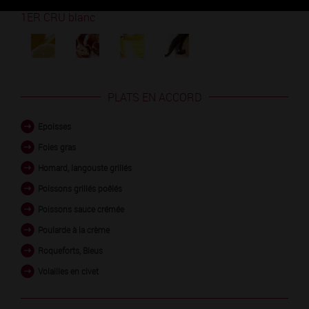
Découvrez les arômes du PULIGNY-MONTRACHET
1ER CRU blanc
PLATS EN ACCORD
Epoisses
Foies gras
Homard, langouste grillés
Poissons grillés poêlés
Poissons sauce crémée
Poularde à la crème
Roqueforts, Bleus
Volailles en civet