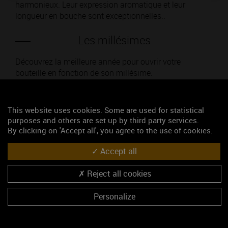
harmonieux. Leur expression aromatique et leur
longueur en bouche sont exceptionnelles..
Les millésimes
Découvrez la meilleure année pour ouvrir votre
bouteille en fonction de son millésime.
Votre choix :
This website uses cookies. Some are used for statistical
purposes and others are set up by third party services.
By clicking on 'Accept all', you agree to the use of cookies.
L'accord
Accept all
Reject all cookies
Parfait
Personalize
Œnologie
Conseil de dégustation