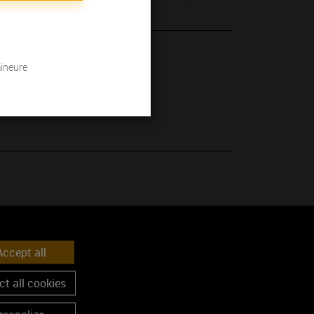
 son millésime.
mineure
ccept all
t all cookies