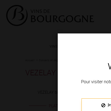
VINS ET TERROIRS
VIGNERONS 
Accueil
Conseils et dégustation
Les meilleurs accords
Fiche
VEZELAY blanc
Pour visiter not
VEZELAY blanc est produit en VIGNOBLES 
Je
PLATS EN ACCORD