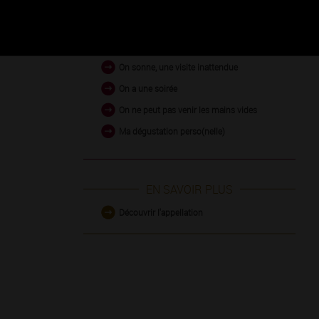
Occasion de
consommation
On sonne, une visite inattendue
On a une soirée
On ne peut pas venir les mains vides
Ma dégustation perso(nelle)
EN SAVOIR PLUS
Découvrir l'appellation