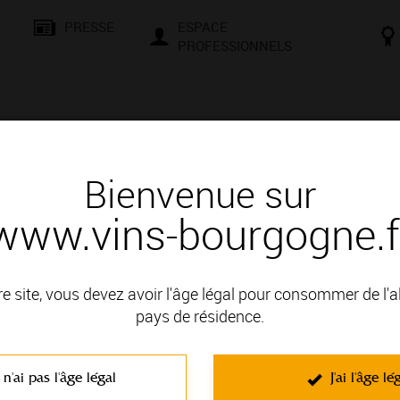
PRESSE
ESPACE
PROFESSIONNELS
& SAVOIR-FAIRE
CONSEILS ET DÉGUSTATION
VISITES E
Bienvenue sur
www.vins-bourgogne.f
 d'un vin
re site, vous devez avoir l'âge légal pour consommer de l'
pays de résidence.
DE CHABLIS ET DU GRAND AUXERROIS; il fait partie des Appell
 n'ai pas l'âge légal
J'ai l'âge lé
C'est un vin blanc non effervescent élaboré à partir du cépage Cha
agréables caractérisés par leurs arômes assez explosifs de fruits, ils