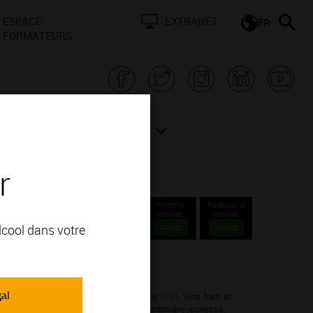
ESPACE
EXTRANET
FR
FORMATEURS
N BOURGOGNE
ACTUALITÉS
r
Twitter is
Facebook is
disabled.
disabled.
alcool dans votre
Accept
Accept
ations Régionales.
gal
rdonnay; vous apprécierez ses arômes de
Miel
. Vins frais et
 s'expriment pleinement dans leur toute première jeunesse.