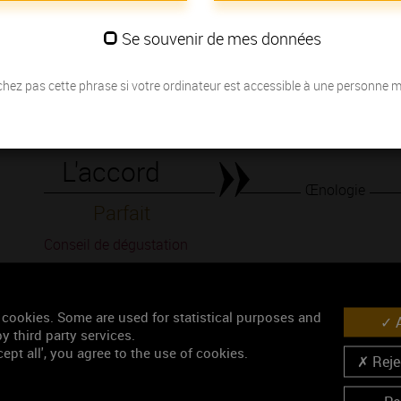
Les millésimes
Se souvenir de mes données
Découvrez la meilleure année pour ouvrir votre bouteille en fonction de
hez pas cette phrase si votre ordinateur est accessible à une personne 
Votre choix :
L'accord
Œnologie
Parfait
Conseil de dégustation
Découvrez les arômes du VEZELAY blanc
 cookies. Some are used for statistical purposes and
A
y third party services.
ept all', you agree to the use of cookies.
Rejec