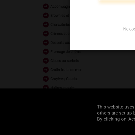
Accompagnements salés et petits fours
Brownies et tarte au chocolat
Charcuteries
Ne coc
Crèmes et entremets
Desserts aux fruits rouges
Fromage de chèvre
Glaces ou sorbets
Gratin fruits de mer
Gruyères, Goudas
Huîtres, moules
Nems
Tapas
This website uses
others are set up b
Tarte aux pommes ou poires
By clicking on 'Acc