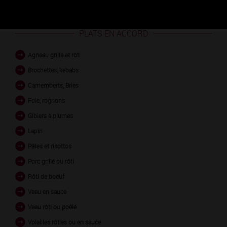
PLATS EN ACCORD
Agneau grillé et rôti
Brochettes, kebabs
Camemberts, Bries
Foie, rognons
Gibiers à plumes
Lapin
Pâtes et risottos
Porc grillé ou rôti
Rôti de boeuf
Veau en sauce
Veau rôti ou poêlé
Volailles rôties ou en sauce