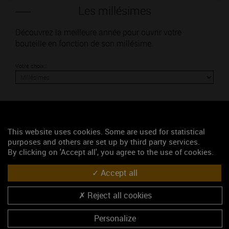
Les millésimes
Découvrez la meilleure année pour ouvrir votre
bouteille en fonction de son millésime.
Votre choix :
L'accord
This website uses cookies. Some are used for statistical
purposes and others are set up by third party services.
By clicking on 'Accept all', you agree to the use of cookies.
Parfait
Accept all
Œnologie
Conseil de dégustation
Reject all cookies
Découvrez les arômes du SAINT-AUBIN rouge
Personalize