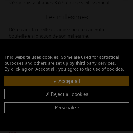
s'épanouissent après 3 à 5 ans de vieillissement..
Les millésimes
Découvrez la meilleure année pour ouvrir votre
bouteille en fonction de son millésime.
Votre choix :
This website uses cookies. Some are used for statistical
purposes and others are set up by third party services.
By clicking on 'Accept all', you agree to the use of cookies.
Accept all
L'accord
Reject all cookies
Parfait
Personalize
Œnologie
Conseil de dégustation
Découvrez les arômes du MOREY-SAINT-DENIS 1ER