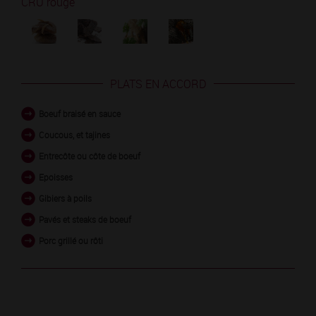
CRU rouge
PLATS EN ACCORD
Boeuf braisé en sauce
Coucous, et tajines
Entrecôte ou côte de boeuf
Epoisses
Gibiers à poils
Pavés et steaks de boeuf
Porc grillé ou rôti