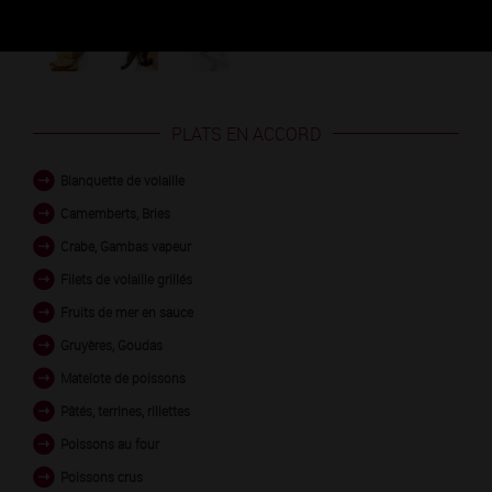
PLATS EN ACCORD
Blanquette de volaille
Camemberts, Bries
Crabe, Gambas vapeur
Filets de volaille grillés
Fruits de mer en sauce
Gruyères, Goudas
Matelote de poissons
Pâtés, terrines, rillettes
Poissons au four
Poissons crus