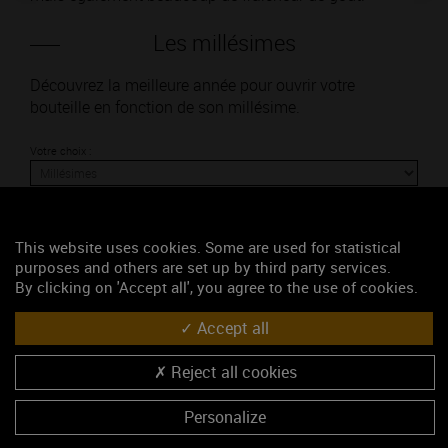
Les millésimes
Découvrez la meilleure année pour ouvrir votre
bouteille en fonction de son millésime.
Votre choix :
This website uses cookies. Some are used for statistical
L'accord
purposes and others are set up by third party services.
By clicking on 'Accept all', you agree to the use of cookies.
Parfait
Accept all
Œnologie
Reject all cookies
Conseil de dégustation
Personalize
Découvrez les arômes du MONTAGNY blanc