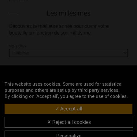
Les millésimes
Découvrez la meilleure année pour ouvrir votre
bouteille en fonction de son millésime.
Votre choix :
L'accord
This website uses cookies. Some are used for statistical
purposes and others are set up by third party services.
By clicking on 'Accept all', you agree to the use of cookies.
Parfait
Accept all
Œnologie
Conseil de dégustation
Reject all cookies
Découvrez les arômes du MÂCON-VILLAGES blanc
Personalize