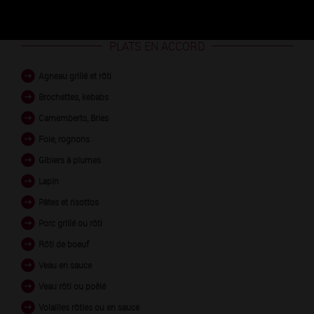
PLATS EN ACCORD
Agneau grillé et rôti
Brochettes, kebabs
Camemberts, Bries
Foie, rognons
Gibiers à plumes
Lapin
Pâtes et risottos
Porc grillé ou rôti
Rôti de boeuf
Veau en sauce
Veau rôti ou poêlé
Volailles rôties ou en sauce