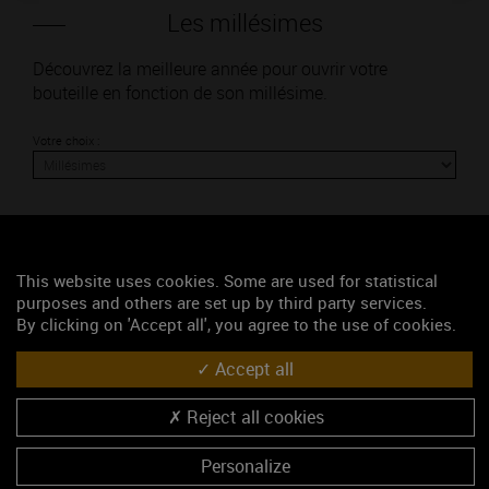
Les millésimes
Découvrez la meilleure année pour ouvrir votre
bouteille en fonction de son millésime.
Votre choix :
L'accord
This website uses cookies. Some are used for statistical
purposes and others are set up by third party services.
By clicking on 'Accept all', you agree to the use of cookies.
Parfait
Accept all
Œnologie
Conseil de dégustation
Reject all cookies
Découvrez les arômes du LADOIX rouge
Personalize