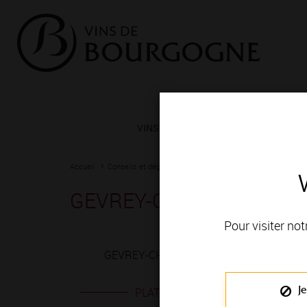
VINS ET TERROIRS
VIGNERONS 
Accueil
Conseils et dégustation
Les meilleurs accords
Fiche
GEVREY-CHAMBERTIN 1E
Pour visiter not
GEVREY-CHAMBERTIN 1ER CRU rouge est pr
Je
PLATS EN ACCORD