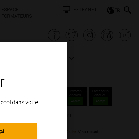
ESPACE
EXTRANET
FR
FORMATEURS
N BOURGOGNE
ACTUALITÉS
r
Twitter is
Facebook is
disabled.
disabled.
alcool dans votre
Accept
Accept
ppellations Communales 1er cru.
gal
 Noir; vous apprécierez ses arômes de
Cèdre
. Vins robustes
s de vieillissement..