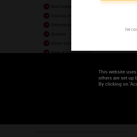
Boeuf braisé en sauce
Coucous, et tajines
Entrecôte ou côte de boeuf
Ne coc
Epoisses
Gibiers à poils
Pavés et steaks de boeuf
Porc grillé ou rôti
This website uses
others are set up b
By clicking on 'Acc
Occasion de
consommation
Tous les deux
Les grands moments