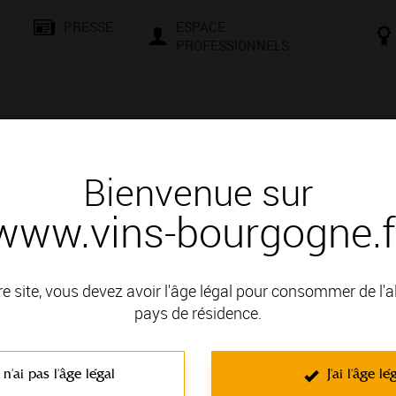
PRESSE
ESPACE
PROFESSIONNELS
& SAVOIR-FAIRE
CONSEILS ET DÉGUSTATION
VISITES E
Bienvenue sur
www.vins-bourgogne.f
 d'un vin
R CRU rouge
re site, vous devez avoir l'âge légal pour consommer de l'
pays de résidence.
oduit en VIGNOBLE DE LA CÔTE DE NUITS; il fait partie des A
 n'ai pas l'âge légal
J'ai l'âge lé
C'est un vin rouge non effervescent élaboré à partir du cépage Pinot
aux arômes de petits fruits sauvages. Ils s'épanouissent après 3 à 5 an