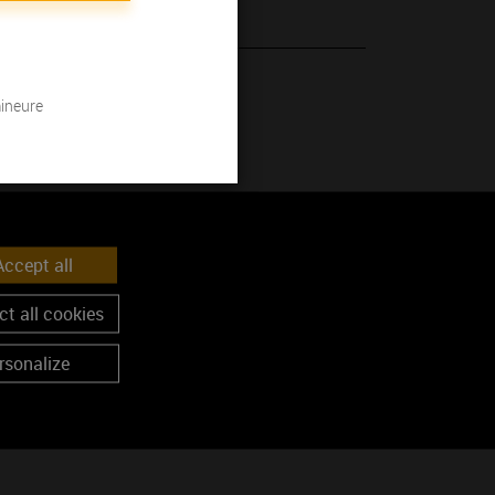
 son millésime.
mineure
ccept all
t all cookies
U rouge
rsonalize