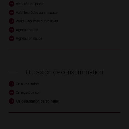
Veau rôti ou poêlé
Volailles rôties ou en sauce
Woks (légumes ou volailles
Agneau braisé
Agneau en sauce
Occasion de consommation
On a une soirée
On reçoit ce soir
Ma dégustation perso(nelle)