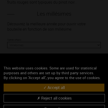
fruits rouges sont typiques du pinot noir..
Les millésimes
Découvrez la meilleure année pour ouvrir votre
bouteille en fonction de son millésime.
Votre choix :
L'accord
This website uses cookies. Some are used for statistical
purposes and others are set up by third party services.
By clicking on 'Accept all', you agree to the use of cookies.
Parfait
Accept all
Œnologie
Conseil de dégustation
Reject all cookies
Découvrez les arômes du CÔTE DE BEAUNE-VILLAGES