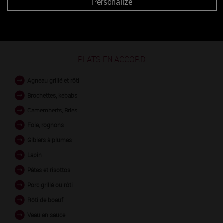
rouge
Personalize
PLATS EN ACCORD
Agneau grillé et rôti
Brochettes, kebabs
Camemberts, Bries
Foie, rognons
Gibiers à plumes
Lapin
Pâtes et risottos
Porc grillé ou rôti
Rôti de boeuf
Veau en sauce