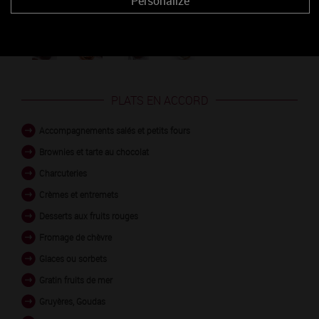
Personalize
Découvrez les arômes du BOURGOGNE COTES
D'AUXERRE blanc
PLATS EN ACCORD
Accompagnements salés et petits fours
Brownies et tarte au chocolat
Charcuteries
Crèmes et entremets
Desserts aux fruits rouges
Fromage de chèvre
Glaces ou sorbets
Gratin fruits de mer
Gruyères, Goudas