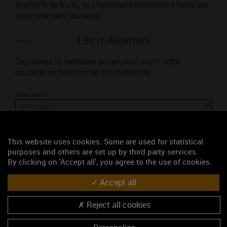
explosifs de fruits, ils s'expriment pleinement dans leur
toute première jeunesse.
Les millésimes
Découvrez la meilleure année pour ouvrir votre
bouteille en fonction de son millésime.
Votre choix :
This website uses cookies. Some are used for statistical
L'accord
purposes and others are set up by third party services.
By clicking on 'Accept all', you agree to the use of cookies.
Accept all
Parfait
Reject all cookies
Œnologie
Conseil de dégustation