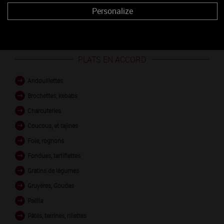
COUCHOIS rouge
Personalize
PLATS EN ACCORD
Andouillettes
Brochettes, kebabs
Charcuteries
Coucous, et tajines
Foie, rognons
Fondues, tartiflettes
Gratins de légumes
Gruyères, Goudas
Paëlla
Pâtés, terrines, rillettes