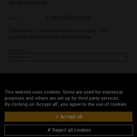
dès leur jeunesse..
Les millésimes
Découvrez la meilleure année pour ouvrir votre
bouteille en fonction de son millésime.
Votre choix :
L'accord
This website uses cookies. Some are used for statistical
purposes and others are set up by third party services.
By clicking on 'Accept all', you agree to the use of cookies.
Parfait
Accept all
Œnologie
Conseil de dégustation
Reject all cookies
Découvrez les arômes du BOURGOGNE CÔTE DU