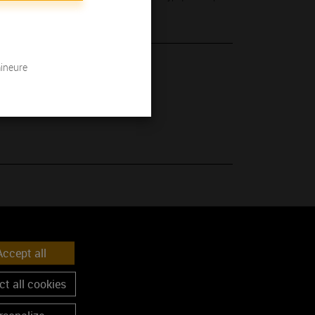
mineure
 son millésime.
ccept all
t all cookies