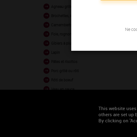
Agneau grillé et rôti
Brochettes, kebabs
Camemberts, Bries
Ne coc
Foie, rognons
Gibiers à plumes
Lapin
Pâtes et risottos
Porc grillé ou rôti
Rôti de boeuf
Veau en sauce
Veau rôti ou poêlé
Volailles rôties ou en sauce
This website uses
others are set up b
Woks (légumes ou volailles
By clicking on 'Acc
Agneau braisé
Agneau en sauce