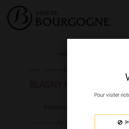
VINS ET TERROIRS
VIGNERONS 
Accueil
Conseils et dégustation
Les meilleurs accords
Fiche
BLAGNY rouge
Pour visiter not
BLAGNY rouge est produit en VIGNOBLE DE
Je
PLATS EN ACCORD