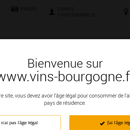
PRESSE
ESPACE
PROFESSIONNELS
& SAVOIR-FAIRE
CONSEILS ET DÉGUSTATION
VISITES E
Bienvenue sur
www.vins-bourgogne.f
 d'un vin
re site, vous devez avoir l'âge légal pour consommer de l'
pays de résidence.
 LA CÔTE DE BEAUNE; il fait partie des Appellations Communa
 n'ai pas l'âge légal
J'ai l'âge lé
C'est un vin rouge non effervescent élaboré à partir du cépage Pin
Surtout caractérisés par leur finesse, ce sont des vins souples et vel