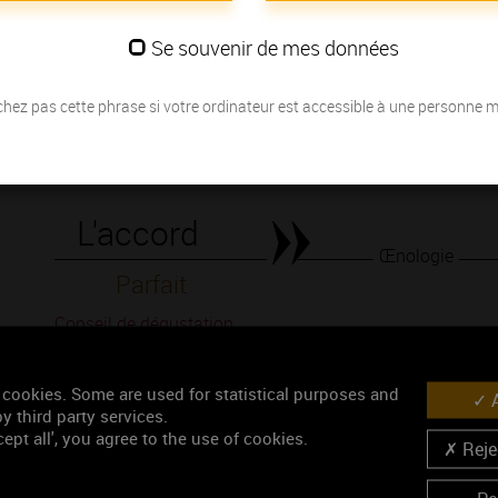
noir..
Se souvenir de mes données
Les millésimes
hez pas cette phrase si votre ordinateur est accessible à une personne 
Découvrez la meilleure année pour ouvrir votre bouteille en fonction de
Votre choix :
L'accord
Œnologie
Parfait
Conseil de dégustation
Découvrez les arômes du BLAGNY rouge
 cookies. Some are used for statistical purposes and
A
y third party services.
ept all', you agree to the use of cookies.
Rejec