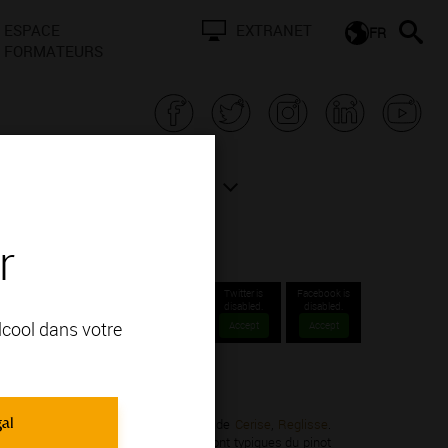
ESPACE
EXTRANET
FR
FORMATEURS
N BOURGOGNE
ACTUALITÉS
r
Twitter is
Facebook is
disabled.
disabled.
alcool dans votre
Accept
Accept
les.
gal
ot Noir; vous apprécierez ses arômes de
Cerise
,
Reglisse
.
outés. Leurs arômes de fruits rouges sont typiques du pinot