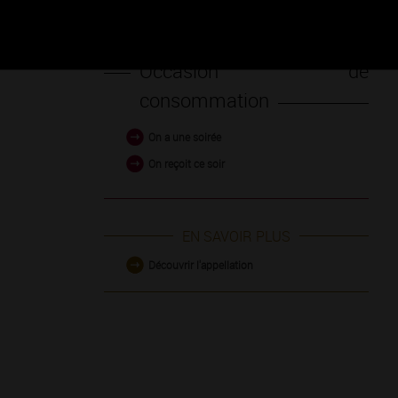
Occasion de
consommation
On a une soirée
On reçoit ce soir
EN SAVOIR PLUS
Découvrir l'appellation