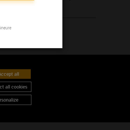
mineure
 son millésime.
ccept all
t all cookies
rsonalize