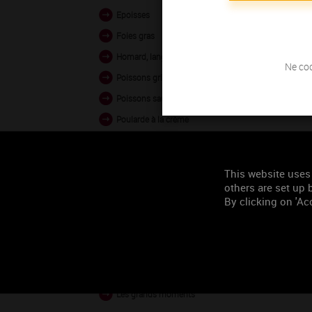
Epoisses
Foies gras
Homard, langouste grillés
Ne coc
Poissons grillés poêlés
Poissons sauce crémée
Poularde à la crème
Roqueforts, Bleus
Volailles en civet
This website uses
others are set up b
By clicking on 'Acc
Occasion de
consommation
Tous les deux
Les grands moments