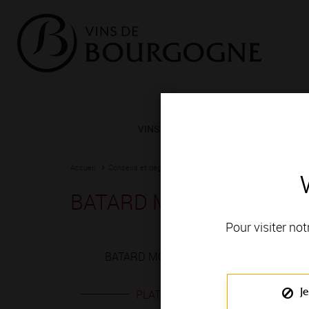
VINS ET TERROIRS
VIGNERONS 
Accueil
Conseils et dégustation
Les meilleurs accords
Fiche
BATARD MONTRACHET b
Pour visiter not
BATARD MONTRACHET blanc est produit en
Je
PLATS EN ACCORD