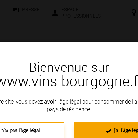
PRESSE
ESPACE
PROFESSIONNELS
& SAVOIR-FAIRE
CONSEILS ET DÉGUSTATION
VISITES E
Bienvenue sur
www.vins-bourgogne.f
 d'un vin
lanc
re site, vous devez avoir l'âge légal pour consommer de l'
pays de résidence.
 VIGNOBLE DE LA CÔTE DE BEAUNE; il fait partie des Appellat
 n'ai pas l'âge légal
J'ai l'âge lé
C'est un vin blanc non effervescent élaboré à partir du cépage Cha
idéalement soutenu par une belle acidité donne un ensemble harmonie