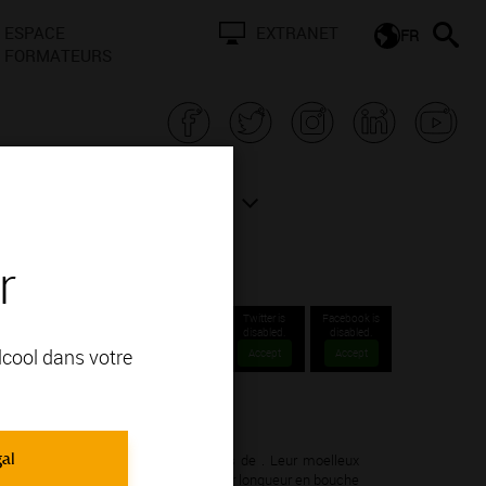
ESPACE
EXTRANET
FR
FORMATEURS
N BOURGOGNE
ACTUALITÉS
r
Twitter is
Facebook is
disabled.
disabled.
alcool dans votre
Accept
Accept
ions Communales 1er cru.
gal
rdonnay; vous apprécierez ses arômes de . Leur moelleux
ux. Leur expression aromatique et leur longueur en bouche