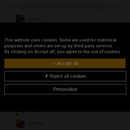
LES AUTRES ARÔMES DE CETTE FAMILLE
Cassis
Cerise
This website uses cookies. Some are used for statistical
Citron
purposes and others are set up by third party services.
By clicking on 'Accept all', you agree to the use of cookies.
Framboise
Accept all
Fruits Exotiques
Reject all cookies
Griotte
Mûre
Personalize
Pamplemousse
Poire
Pomme