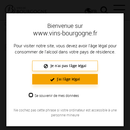
FR
Conseils et dégustation
Le vin et ses arômes
Tout les arômes
Bienvenue sur
des vins de Bourgogne à découvrir
www.vins-bourgogne.fr
Famille Fruits Frais : Pêche
Pour visiter notre site, vous devez avoir l'âge légal pour
consommer de l'alcool dans votre pays de résidence.
Je n'ai pas l'âge légal
J'ai l'âge légal
Se souvenir de mes données
Ne cochez pas cette phrase si votre ordinateur est accessible à une
personne mineure