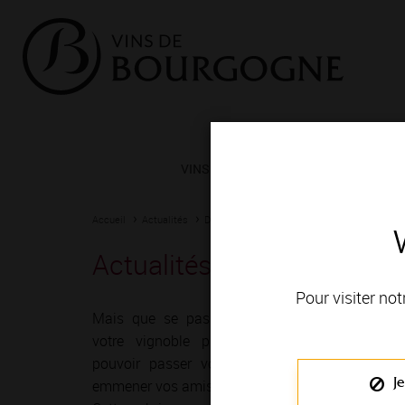
VINS ET TERROIRS
VIGNERONS 
Accueil
Actualités
Dernières nouvelles
Dernières nouvelles d
Actualités - Une idée cadea
Pour visiter not
Mais que se passe-t-il ces jours-ci dans
votre vignoble préféré ? Où allez-vous
pouvoir passer votre prochain week-end,
Je
emmener vos amis ?