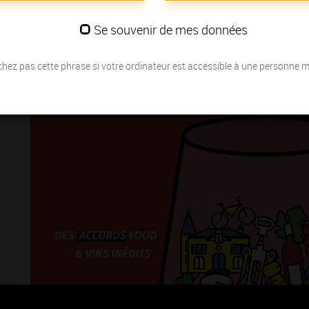
Se souvenir de mes données
hez pas cette phrase si votre ordinateur est accessible à une personne 