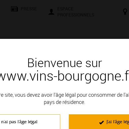
PRESSE
ESPACE
PROFESSIONNELS
& SAVOIR-FAIRE
CONSEILS ET DÉGUSTATION
VISITES E
Bienvenue sur
www.vins-bourgogne.f
étail
u : le guide de Vinsta
re site, vous devez avoir l'âge légal pour consommer de l'
Une idée cadeau : le guide de Vinsta
pays de résidence.
L’univers du vin n’est pas toujours facile à appréhender ! Sans comple
décrypte les vins français : le guide Vinsta « Pour enfin comprendre ce qu’
 n'ai pas l'âge légal
J'ai l'âge lé