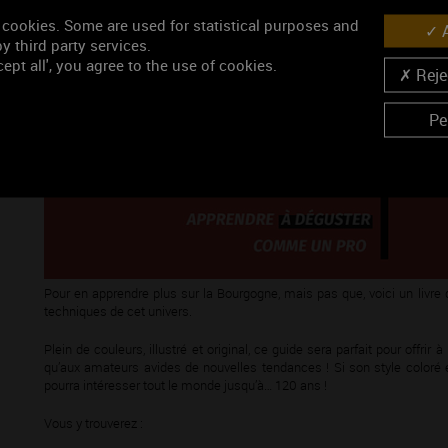
 cookies. Some are used for statistical purposes and
A
y third party services.
ept all', you agree to the use of cookies.
Rejec
Pe
Pour en apprendre plus sur la Bourgogne, mais pas que, voici un livr
techniques de cet univers.
Plein de couleurs, illustré et original, ce guide sera parfait pour offr
qu’aux amateurs avides de nouvelles tendances ! Si son style coloré 
pourra intéresser tout le monde jusqu’à… 120 ans !
Vous y trouverez :