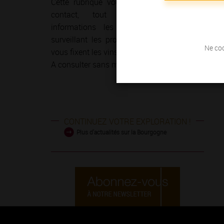
Cette rubrique vous permet de garder le
contact, tout en découvrant les
informations les plus récentes et en
surveillant les prochains rendez-vous que
Ne coc
vous fixent les vins de Bourgogne.
A consulter sans modération !
CONTINUEZ VOTRE EXPLORATION !
Plus d'actualités sur la Bourgogne