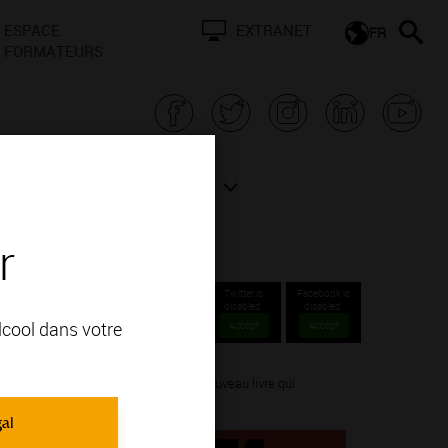
ESPACE
EXTRANET
FR
FORMATEURS
N BOURGOGNE
ACTUALITÉS
r
Twitter is
Facebook is
disabled.
disabled.
alcool dans votre
Accept
Accept
xe, nous vous recommandons ce tout nouveau livre qui
il y a dans ton verre ».
gal