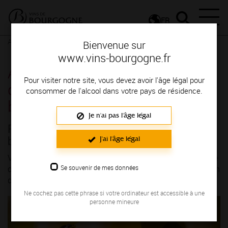
FR
Actualités
Dernières nouvelles
Dernières nouvelles détail
Bienvenue sur
www.vins-bourgogne.fr
Actualités - Plongez au cœur
Pour visiter notre site, vous devez avoir l'âge légal pour
de la biodiversité
consommer de l'alcool dans votre pays de résidence.
bourguignonne
Je n'ai pas l'âge légal
Plongez au cœur de la biodiversité
bourguignonne
J'ai l'âge légal
Vous pouvez voir sur notre chaîne YouTube une petite série
Se souvenir de mes données
de trois épisodes sur la viticulture durable et la préservation
de l'environnement.
Ne cochez pas cette phrase si votre ordinateur est accessible à une
personne mineure