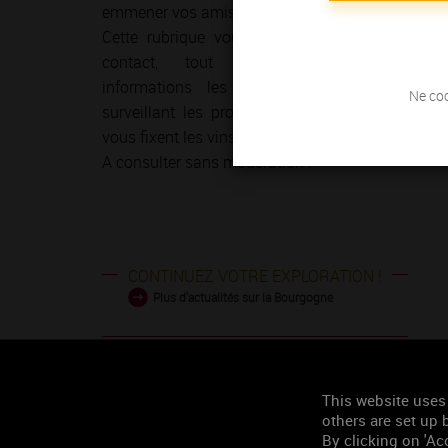
emmener vos amis ?
Cette rubrique vous permet de garder le
contact, tout en découvrant les
informations les plus récentes et en
Ne coc
surveillant les prochains rendez-vous que
vous fixent les vins de Bourgogne.
A consulter sans modération !
CONTINUEZ VOTRE EXPLORATION !
Plus d'actualités sur la Bourgogne
This website uses
others are set up b
By clicking on 'Acc