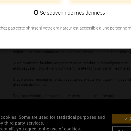
Se souvenir de mes données
L’étiquette, c’est le premier élément que vous croisez quand vous ach
Foires aux vins !
hez pas cette phrase si votre ordinateur est accessible à une personne 
En moins de 2 minutes, cette vidéo vous dit tout sur cette étiquette qu
Mentions obligatoires et mentions facultatives sont loin d’être décorativ
• Les mentions obligatoires figurant sur une étiquette répondent à plu
règlements communautaires européens, elles fournissent des repères p
• Les mentions facultatives apportent de nombreux renseignements. En
allez déguster : d’où il vient, comment il a été fabriqué, son millésime 
Grâce à ces renseignements, vous savez exactement quel vin vous ch
plus près de vos envies !
Pour vous éclairer, découvrez cette animation qui résume toutes ces not
 cookies. Some are used for statistical purposes and
YouTube is disabled.
A
y third party services.
ept all', you agree to the use of cookies.