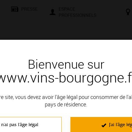
PRESSE
ESPACE
PROFESSIONNELS
& SAVOIR-FAIRE
CONSEILS ET DÉGUSTATION
VISITES E
Bienvenue sur
www.vins-bourgogne.f
étail
ment lire une étiquette de vin de
re site, vous devez avoir l'âge légal pour consommer de l'
pays de résidence.
Découvrez comment lire une étiquette de 
Au premier avord, les étiquettes de vins de Bourgogne peuvent parraitr
 n'ai pas l'âge légal
J'ai l'âge lé
devenir un expert (ou presque!).