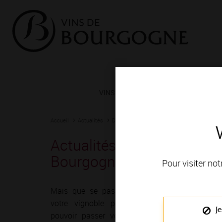
VINS ET TERROIRS
VIGNERONS 
Accueil
Actualités
Dernières nouvelles
Dernières nouvelles d
Actualités - Découvrez com
Bourgogne
Pour visiter not
Mais que se passe-t-il ces jours-ci dans
votre vignoble préféré ? Où allez-vous
Je
pouvoir passer votre prochain week-end,