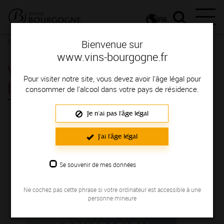
FR
Actualités
Agenda
Rendez-vous
Bienvenue sur
www.vins-bourgogne.fr
Visites de domaines et
Pour visiter notre site, vous devez avoir l'âge légal pour
brasseries - Chablisien et
consommer de l'alcool dans votre pays de résidence.
Tonnerrois - Chablis
Je n'ai pas l'âge légal
Du 19 juin au 08 septembre 2023
J'ai l'âge légal
Se souvenir de mes données
Ne cochez pas cette phrase si votre ordinateur est accessible à une
personne mineure