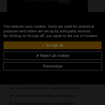
Google Maps is disabled.
Accept
This website uses cookies. Some are used for statistical
purposes and others are set up by third party services.
By clicking on 'Accept all', you agree to the use of cookies.
47.8152690, 3.8004510
Accept all
S'y rendre
Reject all cookies
Les événements du mois
Personalize
Balade en Chardonnay - visite guidée de Meursault
Atelier Découverte des " secrets des vins de Bourgogne"
Pique-nique dans les vignes - Maison Vitteaut-Alberti
Les visites privées VIP du Château de Chasselas
Dégustation découverte des Climats de Beaune