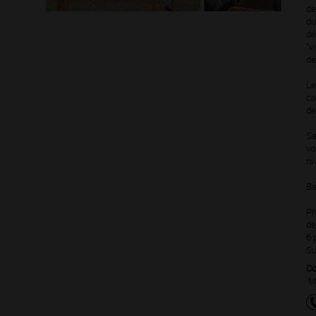
dé
du
dé
"v
de
Le
co
de
Sa
vo
ni
Ba
Pr
de
6 
Su
Co
Ma