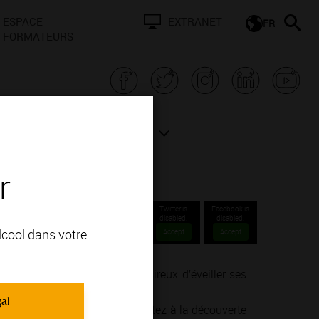
ESPACE
EXTRANET
FR
FORMATEURS
N BOURGOGNE
ACTUALITÉS
r
Twitter is
Facebook is
disabled.
disabled.
alcool dans votre
Accept
Accept
nné ou un simple amateur désireux d’éveiller ses
ie de la vinification.
gal
endre, goûter, ressentir… Partez à la découverte