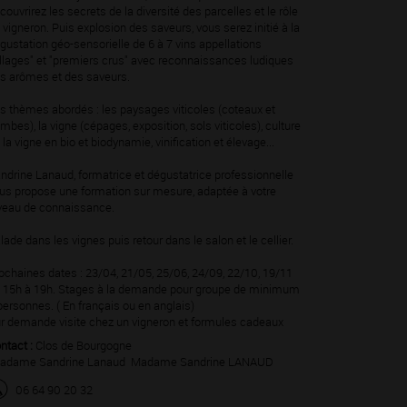
couvrirez les secrets de la diversité des parcelles et le rôle
 vigneron. Puis explosion des saveurs, vous serez initié à la
gustation géo-sensorielle de 6 à 7 vins appellations
illages" et "premiers crus" avec reconnaissances ludiques
s arômes et des saveurs.
s thèmes abordés : les paysages viticoles (coteaux et
mbes), la vigne (cépages, exposition, sols viticoles), culture
 la vigne en bio et biodynamie, vinification et élevage...
ndrine Lanaud, formatrice et dégustatrice professionnelle
us propose une formation sur mesure, adaptée à votre
veau de connaissance.
lade dans les vignes puis retour dans le salon et le cellier.
ochaines dates : 23/04, 21/05, 25/06, 24/09, 22/10, 19/11
 15h à 19h. Stages à la demande pour groupe de minimum
personnes. ( En français ou en anglais)
r demande visite chez un vigneron et formules cadeaux
ntact :
Clos de Bourgogne
dame Sandrine Lanaud Madame Sandrine LANAUD
06 64 90 20 32