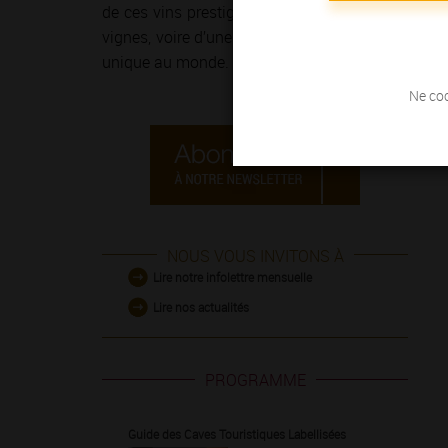
de ces vins prestigieux et généreux ! Le temps 
vignes, voire d’une course à pied sur
la Route de
unique au monde.
Ne coc
NOUS VOUS INVITONS À
Lire notre infolettre mensuelle
Lire nos actualités
PROGRAMME
Guide des Caves Touristiques Labellisées