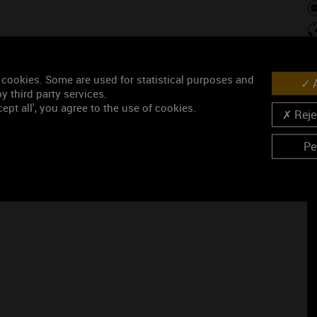
Au
- 
 cookies. Some are used for statistical purposes and
- 
A
- 
y third party services.
- 
ept all', you agree to the use of cookies.
Rejec
- 
Pe