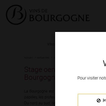
VINS ET TERROIRS
VIGNERONS 
Accueil
Actualités
Agenda
Rendez-vous
Stage oeno-sensoriel"déco
Bourgogne" - Gevrey-Cha
Pour visiter not
La Bourgogne est depuis toujours une terre de r
papilles, les professionnels du vin ont imaginé mil
Je
Du nord au sud, de Chablis à Mâcon, vignerons e