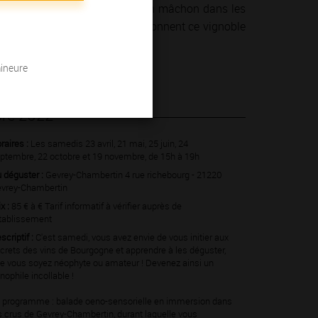
un concert dans un cellier, d’un mâchon dans les
 hommes et des femmes qui façonnent ce vignoble
mineure
re 2022
raires :
Les samedis 23 avril, 21 mai, 25 juin, 24
ptembre, 22 octobre et 19 novembre, de 15h à 19h
 déguster :
Gevrey-Chambertin 4 rue richebourg - 21220
vrey-Chambertin
ix :
85 € à € Tarif informatif à vérifier auprès de
établissement
scriptif :
C'est samedi, vous avez envie de vous initier aux
crets des vins de Bourgogne et apprendre à les déguster,
e vous soyez néophyte ou amateur ! Devenez ainsi un
nophile incollable !
 programme : balade oeno-sensorielle en immersion dans
s crus de Gevrey-Chambertin, durant laquelle vous