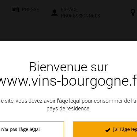
PRESSE
ESPACE
PROFESSIONNELS
& SAVOIR-FAIRE
CONSEILS ET DÉGUSTATION
VISITES E
Bienvenue sur
www.vins-bourgogne.f
uverte des secrets des vins de
mbertin
re site, vous devez avoir l'âge légal pour consommer de l'
pays de résidence.
encontres, d’échanges et de culture. Que vous soyez un passio
le et une façons de vous initier aux secrets de la terre et à la mag
 n'ai pas l'âge légal
J'ai l'âge lé
t négociants vous attendent pour des moments conviviaux. Compr