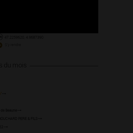
47.2259620, 4.9687390
S'y rendre
s du mois
"
s de Beaune
- BOUCHARD PERE & FILS
022