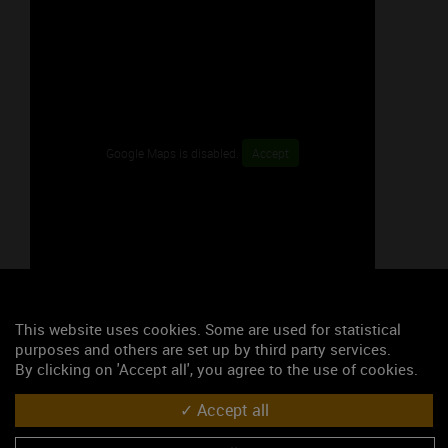
Google Maps is disabled.
Accept
This website uses cookies. Some are used for statistical
47.76253, 3.70357
purposes and others are set up by third party services.
S'y rendre
By clicking on 'Accept all', you agree to the use of cookies.
Accept all
Les événements du mois