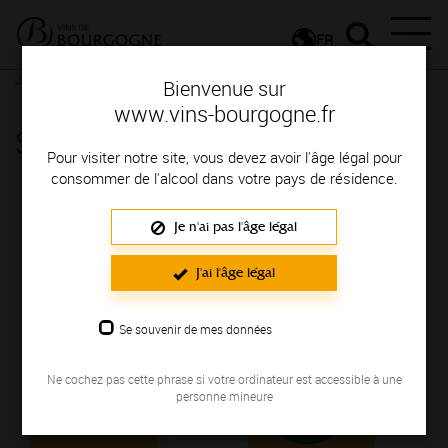
FR
Actualités
Agenda
Rendez-vous
Bienvenue sur
www.vins-bourgogne.fr
Saint-Vincent de Chitry - Chitry
Pour visiter notre site, vous devez avoir l'âge légal pour
consommer de l'alcool dans votre pays de résidence.
Le 18 janvier 2025
Je n'ai pas l'âge légal
J'ai l'âge légal
Se souvenir de mes données
Ne cochez pas cette phrase si votre ordinateur est accessible à une
personne mineure