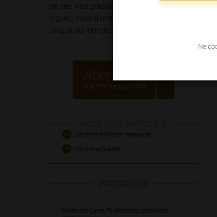
de ces vins prestigieux et généreux ! Le temps 
vignes, voire d’une course à pied sur
la Route de
unique au monde.
Ne coc
NOUS VOUS INVITONS À
Lire notre infolettre mensuelle
Lire nos actualités
PROGRAMME
Guide des Caves Touristiques Labellisées