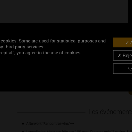
 cookies. Some are used for statistical purposes and
A
y third party services.
ept all', you agree to the use of cookies.
Rejec
Pe
Les événement
Afterwork "Rencontrez-vins"
L'appellation Mercurey fête ses 100 ans ! Dîner de gala "4 mains, 5 ét