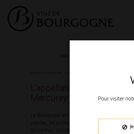
VINS ET TERROIRS
VIGNERONS 
Accueil
Actualités
Agenda
Rendez-vous
L'appellation Mercurey fêt
Mercurey
Pour visiter not
La Bourgogne est depuis toujours une terre de r
papilles, les professionnels du vin ont imaginé mil
Je
Du nord au sud, de Chablis à Mâcon, vignerons e