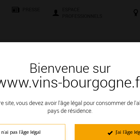
PRESSE
ESPACE
PROFESSIONNELS
& SAVOIR-FAIRE
CONSEILS ET DÉGUSTATION
VISITES E
Bienvenue sur
www.vins-bourgogne.f
singy
re site, vous devez avoir l'âge légal pour consommer de l'
encontres, d’échanges et de culture. Que vous soyez un passio
pays de résidence.
le et une façons de vous initier aux secrets de la terre et à la mag
t négociants vous attendent pour des moments conviviaux. Compr
 n'ai pas l'âge légal
J'ai l'âge lé
d’une dégustation en cave, d’une randonnée dans le vignoble, d’