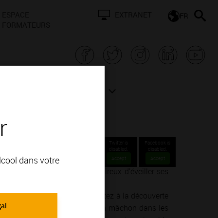
ESPACE
EXTRANET
FR
FORMATEURS
N BOURGOGNE
ACTUALITÉS
r
Twitter is
Facebook is
disabled.
disabled.
alcool dans votre
Accept
Accept
nné ou un simple amateur désireux d’éveiller ses
ie de la vinification.
endre, goûter, ressentir… Partez à la découverte
gal
un concert dans un cellier, d’un mâchon dans les