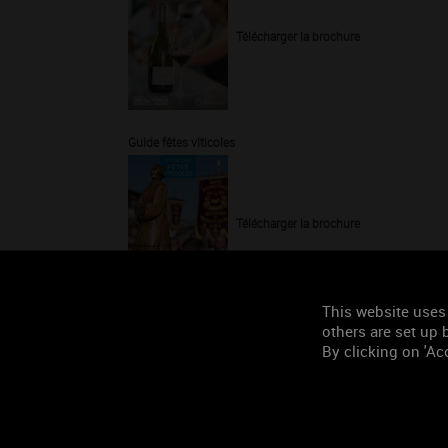
Télécharger la brochure
Guide fêtes viticoles
Télécharger la brochure
This website uses
Rencontres avec les Bourgogne
others are set up b
By clicking on 'Acc
Télécharger la brochure