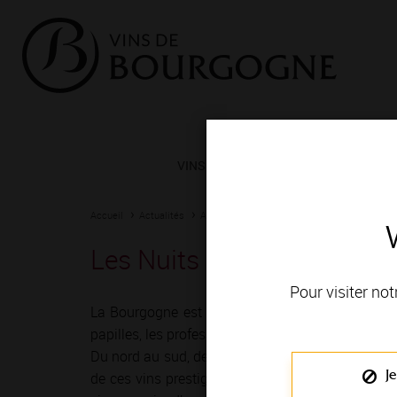
VINS ET TERROIRS
VIGNERONS 
Accueil
Actualités
Agenda
Rendez-vous
Les Nuits Bulleuses - Mas
Pour visiter not
La Bourgogne est depuis toujours une terre de r
papilles, les professionnels du vin ont imaginé mil
Du nord au sud, de Chablis à Mâcon, vignerons e
Je
de ces vins prestigieux et généreux ! Le temps 