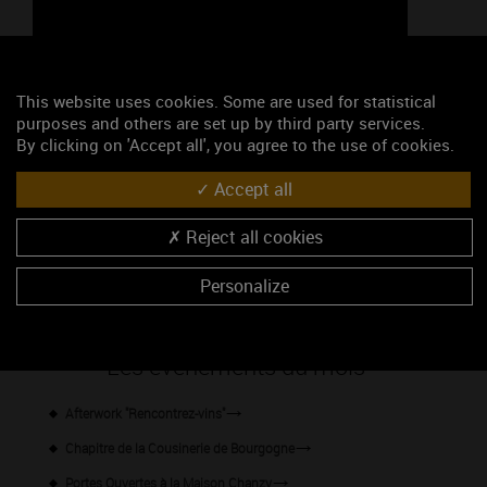
Google Maps is disabled.
Accept
This website uses cookies. Some are used for statistical
purposes and others are set up by third party services.
By clicking on 'Accept all', you agree to the use of cookies.
Accept all
Reject all cookies
46.912833, 4.69653399
Personalize
S'y rendre
Les événements du mois
Afterwork "Rencontrez-vins"
Chapitre de la Cousinerie de Bourgogne
Portes Ouvertes à la Maison Chanzy