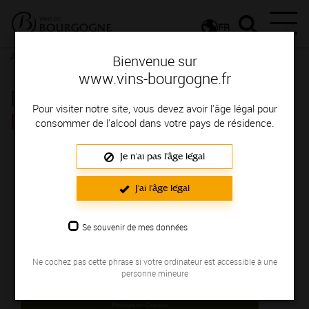
FR
Actualités
Agenda
Rendez-vous
Bienvenue sur
www.vins-bourgogne.fr
Portes Ouvertes - Château
Pour visiter notre site, vous devez avoir l'âge légal pour
Philippe le Hardi - Santenay
consommer de l'alcool dans votre pays de résidence.
Je n'ai pas l'âge légal
Le 18 mai 2024
J'ai l'âge légal
Se souvenir de mes données
Ne cochez pas cette phrase si votre ordinateur est accessible à une
personne mineure