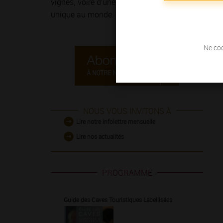
vignes, voire d’une course à pied sur
la Route de
unique au monde.
Ne coc
NOUS VOUS INVITONS À
Lire notre infolettre mensuelle
Lire nos actualités
PROGRAMME
Guide des Caves Touristiques Labellisées