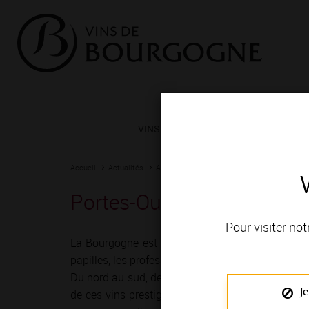
VINS ET TERROIRS
VIGNERONS 
Accueil
Actualités
Agenda
Rendez-vous
Portes-Ouvertes - Nitry
Pour visiter not
La Bourgogne est depuis toujours une terre de r
papilles, les professionnels du vin ont imaginé mil
Du nord au sud, de Chablis à Mâcon, vignerons e
Je
de ces vins prestigieux et généreux ! Le temps 