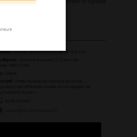
 hommes et des femmes qui façonnent ce vignoble
mineure
4 mai 2025
raires :
Samedi 3 et dimanche 4 mai, de 10 à 19 h.
 déguster :
Domaine Boussard 23, Chemin de
nde - 89310 Nitry
ix :
Gratuit
scriptif :
Portes ouvertes du Domaine Boussard,
gustation des différentes cuvées accompagnées de
urmandises locales !
03 86 33 65 87
contact@domaineboussard.fr