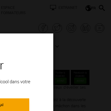
ESPACE
EXTRANET
FR
FORMATEURS
N BOURGOGNE
ACTUALITÉS
r
Twitter is
Facebook is
disabled.
disabled.
alcool dans votre
Accept
Accept
nné ou un simple amateur désireux d’éveiller ses
ie de la vinification.
endre, goûter, ressentir… Partez à la découverte
gal
un concert dans un cellier, d’un mâchon dans les