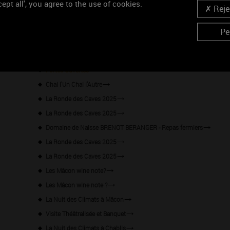
ept all', you agree to the use of cookies.
Rejec
Les formules dégustations
Visite et pique-nique dans les vignes - Vitteaut-Alberti
Pe
Mois des Climats
Soirée Cocktails à la Cité à Chablis !
Portes-Ouvertes
Chai l'Un Chai l'Autre
La Ronde des Caves 2025
La Ronde des Caves 2025
Domaine de Naisse BRENOT BERANGER - Repas fermiers
La Ronde des Caves 2025
La Ronde des Caves 2025
Les Mâcon wine note?
Les Mâcon wine note ?
La Nuit des Climats à Mâcon
Visite Théâtralisée et Banquet
La Nuit des Climats à Chablis