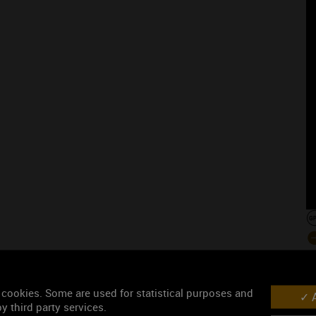
Les événement
 cookies. Some are used for statistical purposes and
A
y third party services.
Année-anniversaire des Climats