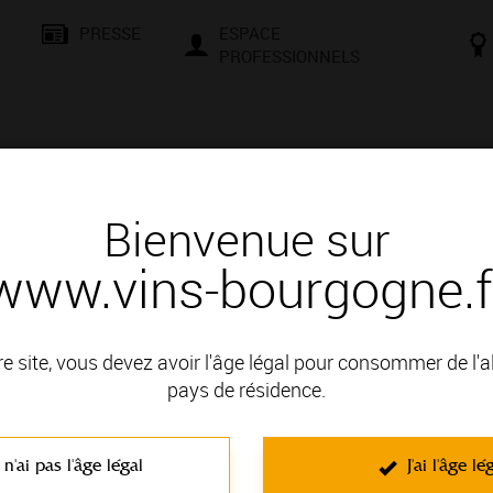
PRESSE
ESPACE
PROFESSIONNELS
& SAVOIR-FAIRE
CONSEILS ET DÉGUSTATION
VISITES E
Bienvenue sur
www.vins-bourgogne.f
re site, vous devez avoir l'âge légal pour consommer de l'
encontres, d’échanges et de culture. Que vous soyez un passio
pays de résidence.
le et une façons de vous initier aux secrets de la terre et à la mag
t négociants vous attendent pour des moments conviviaux. Compr
 n'ai pas l'âge légal
J'ai l'âge lé
d’une dégustation en cave, d’une randonnée dans le vignoble, d’