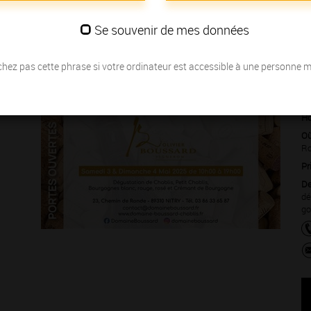
s Grands Crus
… nous vous invitons à partager la passion des
Se souvenir de mes données
hez pas cette phrase si votre ordinateur est accessible à une personne 
Du 03 mai au 0
Ho
Où
Ro
Pr
De
dé
go