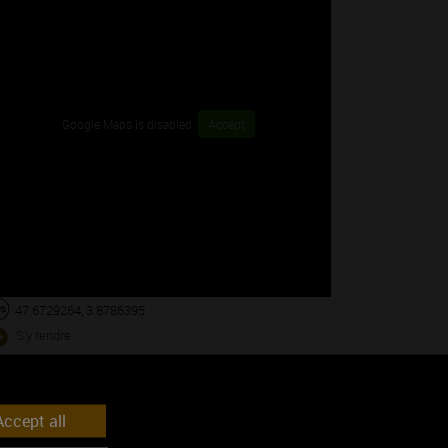
Google Maps is disabled.
Accept
47.6729264, 3.8786395
S'y rendre
s du mois
ccept all