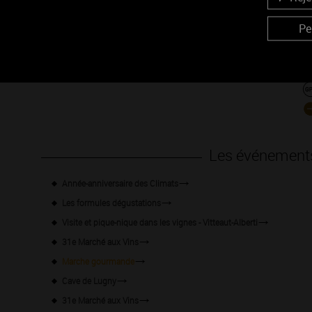
Pe
Les événement
Année-anniversaire des Climats
Les formules dégustations
Visite et pique-nique dans les vignes - Vitteaut-Alberti
31e Marché aux Vins
Marche gourmande
Cave de Lugny
31e Marché aux Vins