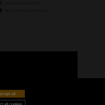
magasins@cave-lugny.com
https://cave-lugny.com/boutique/
Google Maps is disabled.
Accept
ccept all
t all cookies