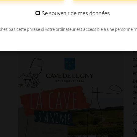
s Grands Crus
… nous vous invitons à partager la passion des
Se souvenir de mes données
hez pas cette phrase si votre ordinateur est accessible à une personne 
Le 05 avril
Ho
Où
Lu
Pr
De
da
dé
mé
ex
vi
vi
Co