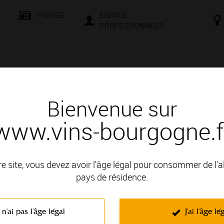
PRESSE
ESPACE
PROFESSIONNELS
& SAVOIR-FAIRE
CONSEILS ET DÉGUSTATION
VISITES E
Bienvenue sur
www.vins-bourgogne.f
ny
re site, vous devez avoir l'âge légal pour consommer de l'
encontres, d’échanges et de culture. Que vous soyez un passio
pays de résidence.
le et une façons de vous initier aux secrets de la terre et à la mag
t négociants vous attendent pour des moments conviviaux. Compr
 n'ai pas l'âge légal
J'ai l'âge lé
d’une dégustation en cave, d’une randonnée dans le vignoble, d’