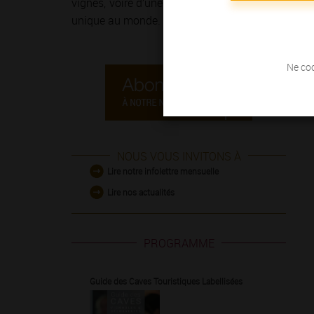
vignes, voire d’une course à pied sur
la Route de
unique au monde.
Ne coc
NOUS VOUS INVITONS À
Lire notre infolettre mensuelle
Lire nos actualités
PROGRAMME
Guide des Caves Touristiques Labellisées