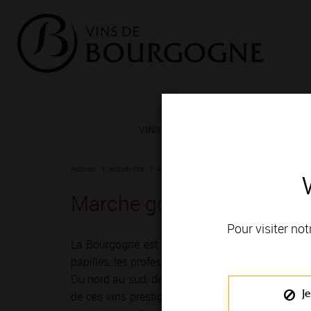
VINS ET TERROIRS
VIGNERONS 
Accueil
Actualités
Agenda
Rendez-vous
Marche gourmande - Lug
Pour visiter not
La Bourgogne est depuis toujours une terre de r
papilles, les professionnels du vin ont imaginé mil
Du nord au sud, de Chablis à Mâcon, vignerons e
Je
de ces vins prestigieux et généreux ! Le temps 