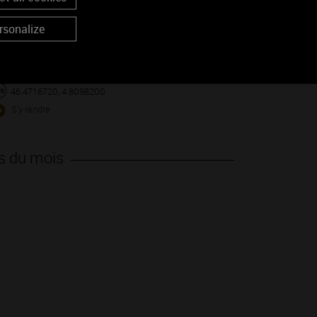
rsonalize
46.4716720, 4.8098200
S'y rendre
s du mois