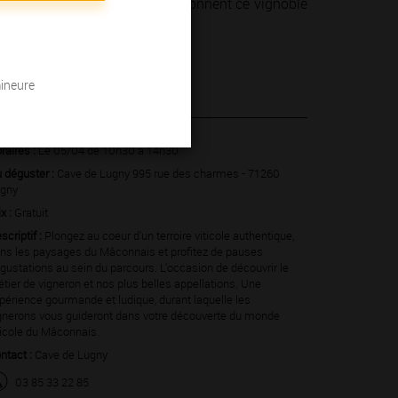
 hommes et des femmes qui façonnent ce vignoble
mineure
 2025
raires :
Le 05/04 de 10h30 à 14h30
 déguster :
Cave de Lugny 995 rue des charmes - 71260
gny
ix :
Gratuit
scriptif :
Plongez au coeur d'un terroire viticole authentique,
ns les paysages du Mâconnais et profitez de pauses
gustations au sein du parcours. L'occasion de découvrir le
tier de vigneron et nos plus belles appellations. Une
périence gourmande et ludique, durant laquelle les
gnerons vous guideront dans votre découverte du monde
ticole du Mâconnais.
ntact :
Cave de Lugny
03 85 33 22 85