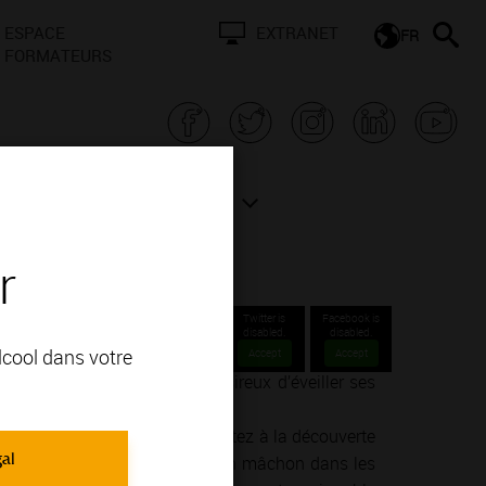
ESPACE
EXTRANET
FR
FORMATEURS
N BOURGOGNE
ACTUALITÉS
r
Twitter is
Facebook is
disabled.
disabled.
alcool dans votre
Accept
Accept
nné ou un simple amateur désireux d’éveiller ses
ie de la vinification.
endre, goûter, ressentir… Partez à la découverte
gal
un concert dans un cellier, d’un mâchon dans les