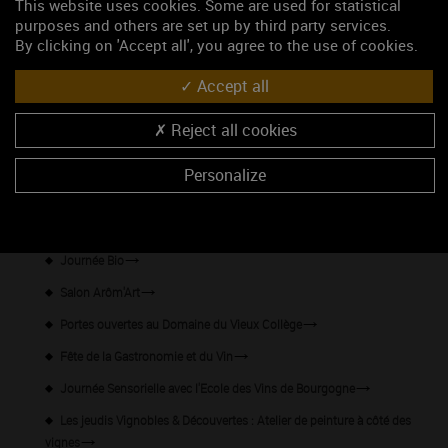
This website uses cookies. Some are used for statistical
purposes and others are set up by third party services.
Jeudis Vignobles & Découvertes - Les Apéritifs Flottants
By clicking on 'Accept all', you agree to the use of cookies.
Les jeudis Vignobles & Découvertes : Pique-nique à côté des
vignes
Accept all
Les Jeudis Vignobles & Découvertes au Domaine Clos Saint-
Reject all cookies
Jean
Percez les secrets des Climats de Bourgogne !
Personalize
Le Baiser de Rodin x Domaine Faiveley
Caves ouvertes à Saint-Romain
Journée Bio
Salon Arôm'Art
Portes ouvertes au Domaine du Vieux Collège
Fête de la Gastronomie et du Vin
Journée Sensorielle avec l'Ecole des Vins de Bourgogne
Les jeudis Vignobles & Découvertes : Atelier de peinture à côté des
vignes