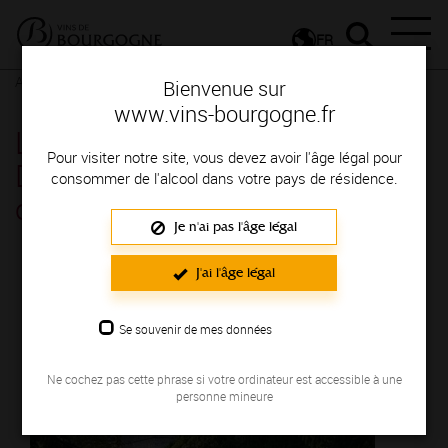
FR
Actualités
Agenda
Rendez-vous
Bienvenue sur
www.vins-bourgogne.fr
Les jeudis Vignobles &
Pour visiter notre site, vous devez avoir l'âge légal pour
Découvertes : Pique-nique à
consommer de l'alcool dans votre pays de résidence.
côté des vignes - Mercurey
Je n'ai pas l'âge légal
Le 16 juin 2022
J'ai l'âge légal
Se souvenir de mes données
Ne cochez pas cette phrase si votre ordinateur est accessible à une
personne mineure