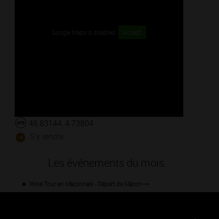
Google Maps is disabled.
Accept
46.83144, 4.73804
S'y rendre
Les événements du mois
Wine Tour en Mâconnais - Départ de Mâcon
Afterworks à la Maison Jean Loron
Les Jeudis Vignobles & Découvertes au Hameau