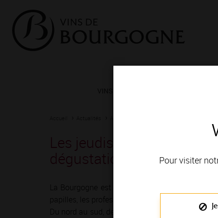
VINS ET TERROIRS
VIGNERONS 
Accueil
Actualités
Agenda
Rendez-vous
Les jeudis "Vignobles & Dé
dégustation - Rully
Pour visiter not
La Bourgogne est depuis toujours une terre de r
papilles, les professionnels du vin ont imaginé mil
Je
Du nord au sud, de Chablis à Mâcon, vignerons e