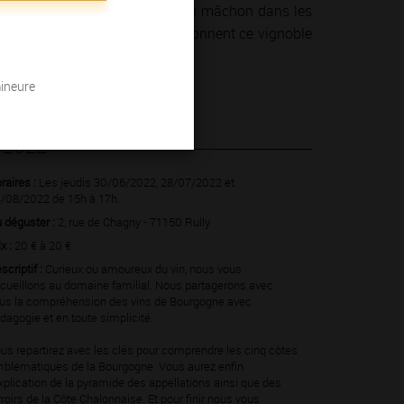
un concert dans un cellier, d’un mâchon dans les
 hommes et des femmes qui façonnent ce vignoble
mineure
t 2022
raires :
Les jeudis 30/06/2022, 28/07/2022 et
/08/2022 de 15h à 17h.
 déguster :
2, rue de Chagny - 71150 Rully
ix :
20 € à 20 €
scriptif :
Curieux ou amoureux du vin, nous vous
cueillons au domaine familial. Nous partagerons avec
us la compréhension des vins de Bourgogne avec
dagogie et en toute simplicité.
us repartirez avec les clés pour comprendre les cinq côtes
blématiques de la Bourgogne. Vous aurez enfin
explication de la pyramide des appellations ainsi que des
rroirs de la Côte Chalonnaise. Et pour finir nous vous