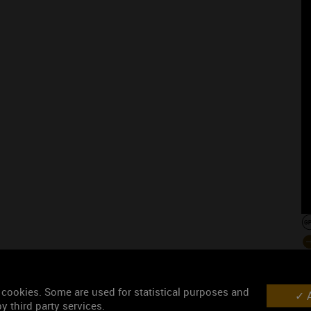
Les événement
 cookies. Some are used for statistical purposes and
A
y third party services.