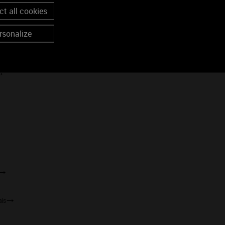
t all cookies
rsonalize
vignes
ais