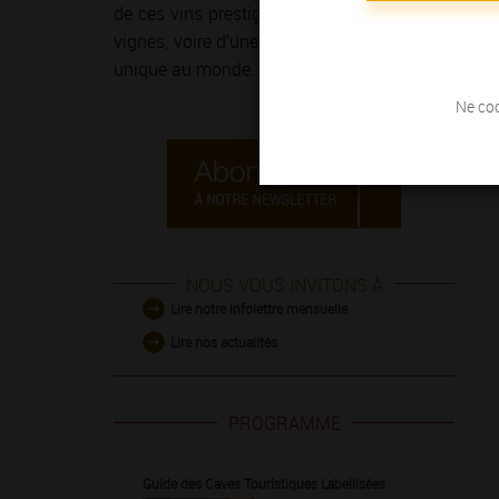
de ces vins prestigieux et généreux ! Le temps 
vignes, voire d’une course à pied sur
la Route de
unique au monde.
Ne coc
NOUS VOUS INVITONS À
Lire notre infolettre mensuelle
Lire nos actualités
PROGRAMME
Guide des Caves Touristiques Labellisées