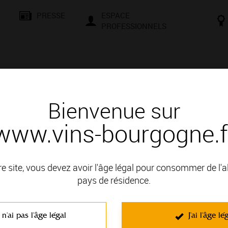
PRESSE
ESPACE
PROFESSIONNELS
& SAVOIR-FAIRE
CONSEILS ET DÉGUSTATION
VISITES E
Bienvenue sur
www.vins-bourgogne.f
couvertes" du domaine Ninot - Visi
re site, vous devez avoir l'âge légal pour consommer de l'
pays de résidence.
encontres, d’échanges et de culture. Que vous soyez un passio
le et une façons de vous initier aux secrets de la terre et à la mag
 n'ai pas l'âge légal
J'ai l'âge lé
t négociants vous attendent pour des moments conviviaux. Compr