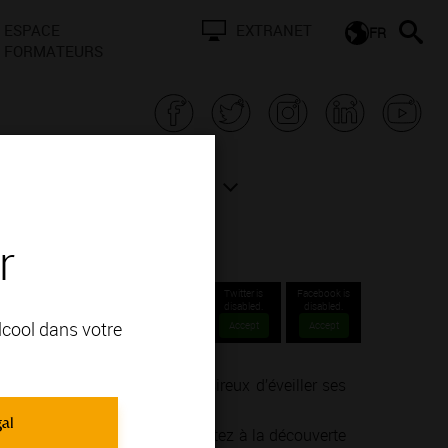
ESPACE
EXTRANET
FR
FORMATEURS
N BOURGOGNE
ACTUALITÉS
r
te-
Twitter is
Facebook is
disabled.
disabled.
alcool dans votre
Accept
Accept
nné ou un simple amateur désireux d’éveiller ses
ie de la vinification.
gal
endre, goûter, ressentir… Partez à la découverte