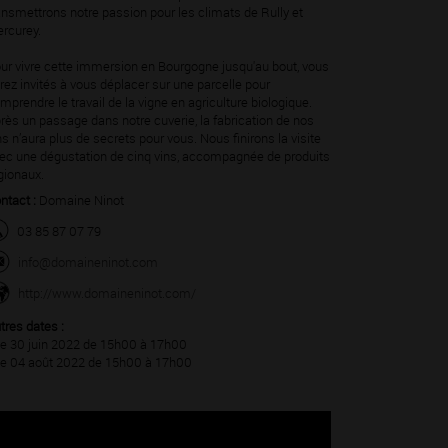
ansmettrons notre passion pour les climats de Rully et
rcurey.
ur vivre cette immersion en Bourgogne jusqu'au bout, vous
rez invités à vous déplacer sur une parcelle pour
mprendre le travail de la vigne en agriculture biologique.
rès un passage dans notre cuverie, la fabrication de nos
ns n’aura plus de secrets pour vous. Nous finirons la visite
ec une dégustation de cinq vins, accompagnée de produits
gionaux.
ntact :
Domaine Ninot
03 85 87 07 79
info@domaineninot.com
http://www.domaineninot.com/
tres dates :
Le 30 juin 2022 de 15h00 à 17h00
Le 04 août 2022 de 15h00 à 17h00