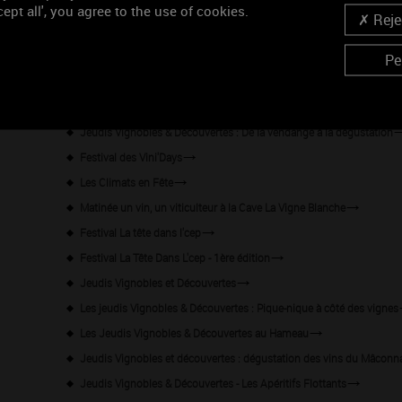
Wine Tour en Mâconnais - Départ de Mâcon
ept all', you agree to the use of cookies.
Rejec
Percez les secrets des Climats de Bourgogne !
Le Baiser de Rodin x Domaine Faiveley
Pe
Les jeudis Vignobles & Découvertes : Atelier de peinture à côté des 
Les jeudis "Vignobles & Découvertes" - Les climats de Pouilly-Fuissé
Jeudis Vignobles & Découvertes : De la vendange à la dégustation
Festival des Vini'Days
Les Climats en Fête
Matinée un vin, un viticulteur à la Cave La Vigne Blanche
Festival La tête dans l'cep
Festival La Tête Dans L'cep - 1ère édition
Jeudis Vignobles et Découvertes
Les jeudis Vignobles & Découvertes : Pique-nique à côté des vignes
Les Jeudis Vignobles & Découvertes au Hameau
Jeudis Vignobles et découvertes : dégustation des vins du Mâconn
Jeudis Vignobles & Découvertes - Les Apéritifs Flottants