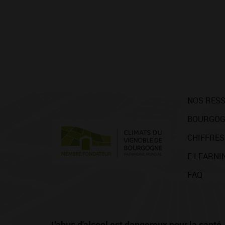
NOS RES
BOURGOG
CHIFFRES
E-LEARNI
FAQ
L'abus d'alcool est dangereux pour la san