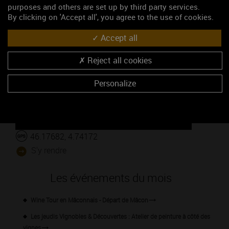
purposes and others are set up by third party services.
By clicking on 'Accept all', you agree to the use of cookies.
Accept all
Google Maps is disabled.
Accept
Reject all cookies
Personalize
46.17682, 4.74172
S'y rendre
Les événements du mois
Wine Tour en Mâconnais - Départ de Mâcon
Les jeudis Vignobles & Découvertes : Atelier de peinture à côté des
vignes