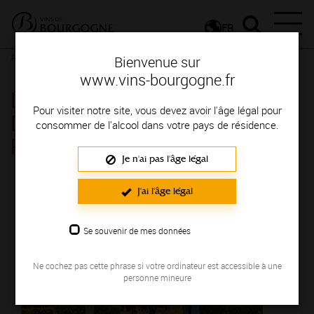
FR
Actualités
Agenda
Rendez-vous
Bienvenue sur
www.vins-bourgogne.fr
Les Jeudis Vignobles &
Pour visiter notre site, vous devez avoir l'âge légal pour
Découvertes au Hameau -
consommer de l'alcool dans votre pays de résidence.
Romaneche-Thorins
Je n'ai pas l'âge légal
Le 04 août 2022
J'ai l'âge légal
Se souvenir de mes données
Ne cochez pas cette phrase si votre ordinateur est accessible à une
personne mineure