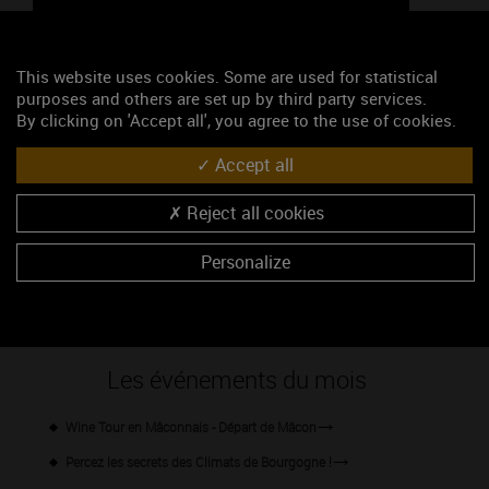
This website uses cookies. Some are used for statistical
Google Maps is disabled.
Accept
purposes and others are set up by third party services.
By clicking on 'Accept all', you agree to the use of cookies.
Accept all
Reject all cookies
Personalize
46.17682, 4.74172
S'y rendre
Les événements du mois
Wine Tour en Mâconnais - Départ de Mâcon
Percez les secrets des Climats de Bourgogne !