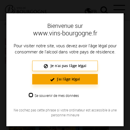
FR
Actualités
Agenda
Rendez-vous
Bienvenue sur
www.vins-bourgogne.fr
Les Jeudis Vignobles &
Pour visiter notre site, vous devez avoir l'âge légal pour
Découvertes au Hameau -
consommer de l'alcool dans votre pays de résidence.
Romaneche-Thorins
Je n'ai pas l'âge légal
Le 28 juillet 2022
J'ai l'âge légal
Se souvenir de mes données
Ne cochez pas cette phrase si votre ordinateur est accessible à une
personne mineure