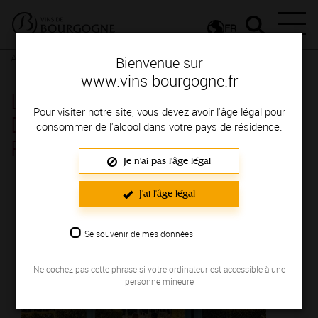
FR
Actualités
Agenda
Rendez-vous
Bienvenue sur
www.vins-bourgogne.fr
Les Jeudis Vignobles &
Pour visiter notre site, vous devez avoir l'âge légal pour
Découvertes au Hameau -
consommer de l'alcool dans votre pays de résidence.
Romaneche-Thorins
Je n'ai pas l'âge légal
Le 16 juin 2022
J'ai l'âge légal
Se souvenir de mes données
Ne cochez pas cette phrase si votre ordinateur est accessible à une
personne mineure