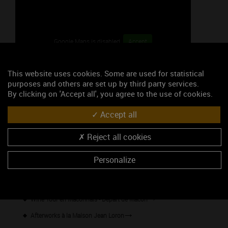
Google Maps is disabled.
Accept
This website uses cookies. Some are used for statistical
purposes and others are set up by third party services.
By clicking on 'Accept all', you agree to the use of cookies.
Accept all
46.17682, 4.74172
Reject all cookies
S'y rendre
Personalize
Les événements du mois
Wine Tour en Mâconnais - Départ de Mâcon
Afterworks à la Maison Jean Loron