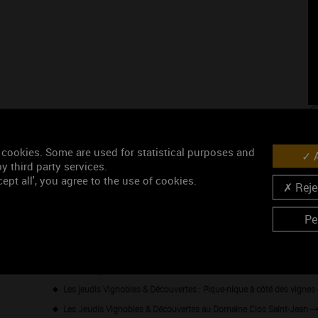
 cookies. Some are used for statistical purposes and
A
y third party services.
Les événement
ept all', you agree to the use of cookies.
Rejec
Wine Tour en Mâconnais - Départ de Mâcon
Pe
Afterworks à la Maison Jean Loron
Les Jeudis Vignobles & Découvertes au Hameau
Jeudis Vignobles & Découvertes - Les Apéritifs Flottants
Les jeudis Vignobles & Découvertes : Pique-nique à côté des vignes
Les Jeudis Vignobles & Découvertes au Domaine Clos Saint-Jean