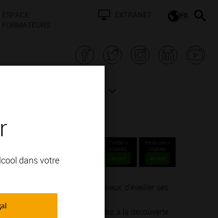
ESPACE
EXTRANET
FR
FORMATEURS
N BOURGOGNE
ACTUALITÉS
r
he-
Twitter is
Facebook is
disabled.
disabled.
alcool dans votre
Accept
Accept
nné ou un simple amateur désireux d’éveiller ses
ie de la vinification.
gal
endre, goûter, ressentir… Partez à la découverte