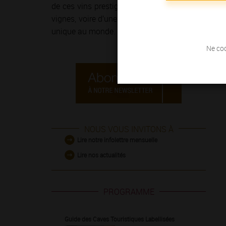
de ces vins prestigieux et généreux ! Le temps 
vignes, voire d’une course à pied sur
la Route de
unique au monde.
Ne coc
NOUS VOUS INVITONS À
Lire notre infolettre mensuelle
Lire nos actualités
PROGRAMME
Guide des Caves Touristiques Labellisées