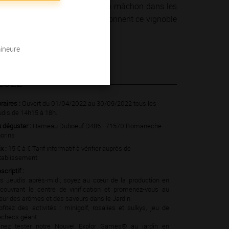
un concert dans un cellier, d’un mâchon dans les
 hommes et des femmes qui façonnent ce vignoble
mineure
 2022
raires :
Ouvert du 01/04/2022 au 30/09/2022 tous les
udis de 14h15 à 18h.
 déguster :
Hameau Duboeuf D486 - 71570 Romaneche-
orins
ix :
15 € à € Tarif informatif à vérifier auprès de
établissement
scriptif :
s Jeudis après-midi, soyez au cœur de la production en
couvrant le centre de vinification et promenez-vous au
ur des arômes et des saveurs dans le Jardin.
ofitez des activités : minigolf, rosalies et sulkys, jeu de
échecs géant.
nez tester notre Nouvel Explor Games® au jardin en