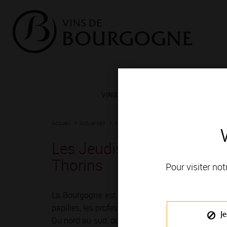
VINS ET TERROIRS
VIGNERONS 
Accueil
Actualités
Agenda
Rendez-vous
Les Jeudis Vignobles & 
Thorins
Pour visiter not
La Bourgogne est depuis toujours une terre de r
papilles, les professionnels du vin ont imaginé mil
Je
Du nord au sud, de Chablis à Mâcon, vignerons e