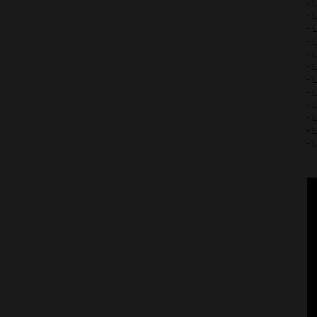
- 
- 
- 
- 
- 
- 
- 
- 
- 
- 
- 
- 