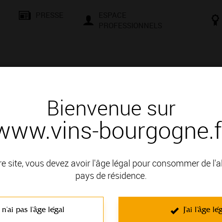
PRESSE
ESPACE
PROFESSIONNELS
& SAVOIR-FAIRE
CONSEILS ET DÉGUSTATION
VISITES E
Bienvenue sur
www.vins-bourgogne.f
Découvertes au Hameau - Romanec
re site, vous devez avoir l'âge légal pour consommer de l'
pays de résidence.
encontres, d’échanges et de culture. Que vous soyez un passio
le et une façons de vous initier aux secrets de la terre et à la mag
 n'ai pas l'âge légal
J'ai l'âge lé
t négociants vous attendent pour des moments conviviaux. Compr