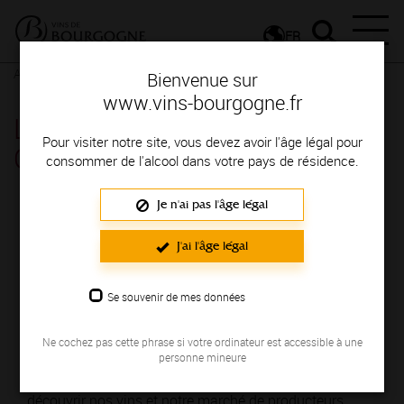
FR
Actualités
Agenda
Rendez-vous
Bienvenue sur
www.vins-bourgogne.fr
Le marché gourmand de la
Pour visiter notre site, vous devez avoir l'âge légal pour
Chablisienne - Chablis
consommer de l'alcool dans votre pays de résidence.
Je n'ai pas l'âge légal
Du 28 octobre au 29 octobre 2023
J'ai l'âge légal
Horaires :
Samedi 28, de 9h à 19h et Dimanche 29
Octobre de 10h à 18h30
Se souvenir de mes données
Où déguster :
Caveau de la Chablisienne 8 boulevard
Pasteur - 89800 Chablis
Ne cochez pas cette phrase si votre ordinateur est accessible à une
Prix :
Gratuit
personne mineure
Descriptif :
Rendez-vous au Marché gourmand. Venez
découvrir nos vins et notre marché de producteurs