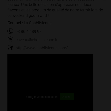
locaux. Une belle occasion d’apprécier nos doux
flacons et les produits de qualité de notre terroir lors de
ce weekend gourmand !
Contact :
La Chablisienne
03 86 42 89 98
caveau@chablisienne.fr
http://www.chablisienne.com/
Google Maps is disabled.
Accept