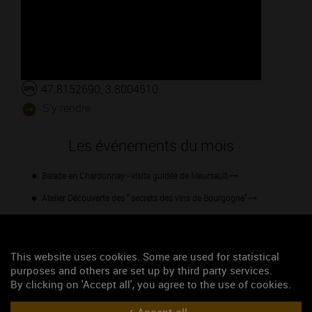
47.8152690, 3.8004510
S'y rendre
Les événements du mois
Balade en Chardonnay - visite guidée de Meursault
Atelier Découverte des " secrets des vins de Bourgogne"
Afterwork - Soirée Musique et Vins
Dégustation Millésime 2022
This website uses cookies. Some are used for statistical
Afterwork à la Maison Champy
purposes and others are set up by third party services.
By clicking on 'Accept all', you agree to the use of cookies.
Dégustation ludique au cœur des Hautes Côtes de Beaune
Dégustation ludique au cœur des Hautes Côtes de Beaune