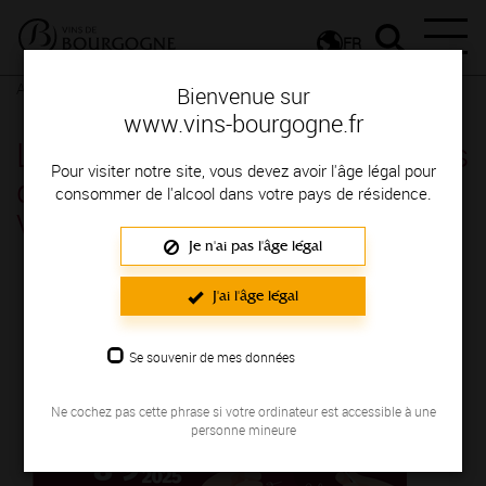
FR
Actualités
Agenda
Rendez-vous
Bienvenue sur
www.vins-bourgogne.fr
La Vente des Vins des Hospices
Pour visiter notre site, vous devez avoir l'âge légal pour
de Nuits & ses festivités -
consommer de l'alcool dans votre pays de résidence.
Vougeot
Je n'ai pas l'âge légal
Du 08 mars au 09 mars 2025
J'ai l'âge légal
Se souvenir de mes données
Ne cochez pas cette phrase si votre ordinateur est accessible à une
personne mineure