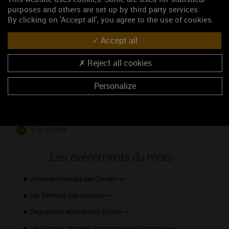
purposes and others are set up by third party services.
By clicking on 'Accept all', you agree to the use of cookies.
Google Maps is disabled.
Accept
Accept all
Reject all cookies
Personalize
47.17671, 4.96545
S'y rendre
Les événements du mois
Année-anniversaire des Climats
Les formules dégustations
Dégustation accords vins & truite
Les 41èmes Journées Gourmandes de Marsannay