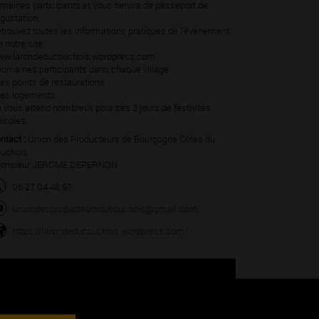
maines participants et vous servira de passeport de
gustation.
trouvez toutes les informations pratiques de l'événement
r notre site
w.larondeducouchois.wordpress.com :
Domaines participants dans chaque village
Les points de restaurations
Les logements
 vous attend nombreux pour ces 2 jours de festivités
nicoles.
ntact :
Union des Producteurs de Bourgogne Côtes du
uchois
onsieur JEROME DEPERNON
06 27 04 48 91
uniondesproducteursducouchois@gmail.com
https://larondeducouchois.wordpress.com/