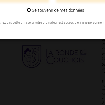
s Grands Crus
… nous vous invitons à partager la passion des
Se souvenir de mes données
hez pas cette phrase si votre ordinateur est accessible à une personne 
Du 03 août au 0
Où
lè
Pl
Pr
€ 
De
Co
l'
Et
Pa
tr
de
et
Un