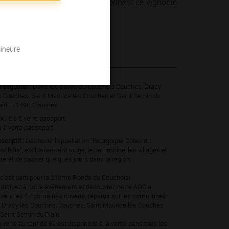
 hommes et des femmes qui façonnent ce vignoble
mineure
4 août 2024
 déguster :
Dans les caves du Couchois Couches, Dracy
s Couches, Saint Maurice lès Couches et Saint Sernin du
ain - 71490 Couches
ix :
€ à € verre passport
à € verre passeport
scriptif :
Découvrir l'appellation "Bourgogne Côtes du
uchois", exclusivement rouge, le patrimoine, les villages et
intérêt de passer quelques jours dans la région.
 c'est parti pour la 21ème Ronde du Couchois!
rticipez à notre événement et découvrez notre AOC à
avers les 17 domaines ouverts, répartis sur les communes
 Dracy lès Couches, Couches, Saint Maurice lès Couches
 Saint Sernin du Plain.
 verre au tarif de 6€ est disponible à la vente dans tous les