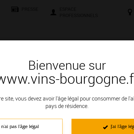
PRESSE
ESPACE
PROFESSIONNELS
& SAVOIR-FAIRE
CONSEILS ET DÉGUSTATION
VISITES E
Bienvenue sur
www.vins-bourgogne.f
Couches
re site, vous devez avoir l'âge légal pour consommer de l'
encontres, d’échanges et de culture. Que vous soyez un passio
pays de résidence.
le et une façons de vous initier aux secrets de la terre et à la mag
t négociants vous attendent pour des moments conviviaux. Compr
 n'ai pas l'âge légal
J'ai l'âge lé
d’une dégustation en cave, d’une randonnée dans le vignoble, d’