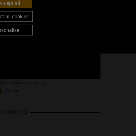
ccept all
t all cookies
Google Maps is disabled.
Accept
rsonalize
46.8686440, 4.5740280
S'y rendre
s du mois