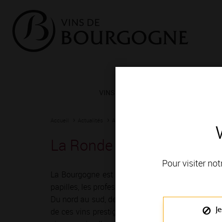
VINS ET TERROIRS
VIGNERONS 
Accueil
Actualités
Agenda
Rendez-vous
La Ronde du Couchois - 
Pour visiter not
La Bourgogne est depuis toujours une terre de r
papilles, les professionnels du vin ont imaginé mil
Du nord au sud, de Chablis à Mâcon, vignerons e
Je
de ces vins prestigieux et généreux ! Le temps 