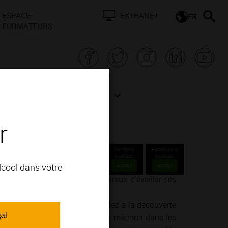
ESPACE
EXTRANET
FR
FORMATEURS
N BOURGOGNE
ACTUALITÉS
r
Twitter is
Facebook is
disabled.
disabled.
alcool dans votre
Accept
Accept
nné ou un simple amateur désireux d’éveiller ses
ie de la vinification.
endre, goûter, ressentir… Partez à la découverte
gal
un concert dans un cellier, d’un mâchon dans les