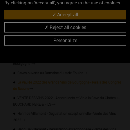
47.0260300, 4.8400040
By clicking on 'Accept all', you agree to the use of cookies.
S'y rendre
Accept all
Les événements du mois
Reject all cookies
Rencontres avec les Vins de Bourgogne
Personalize
Portes ouvertes au Château de Chasselas et exposition
Stage oeno-sensoriel"découverte des secrets des vins de
Bourgogne"
Caves ouverte au Domaine du Meix Foulot
La Paulée 2022 des Grands Vins de Bourgogne - Palais des Congrès
de Beaune
VENTE DES VINS 2022 - Accord Mets et Vin à la Cave du Château -
BOUCHARD PERE & FILS
Henri de Villamont - Dégustation exceptionnelle - Vente des Vins
2022
Henri De Villamont - Dégustation exceptionnelle - Vente des Vins