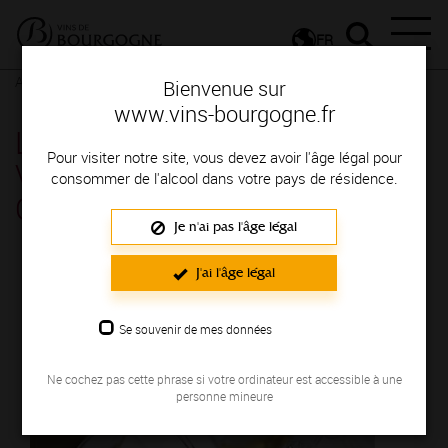
FR
Actualités
Agenda
Rendez-vous
Bienvenue sur
www.vins-bourgogne.fr
La Paulée 2022 des Grands
Pour visiter notre site, vous devez avoir l'âge légal pour
Vins de Bourgogne - Palais des
consommer de l'alcool dans votre pays de résidence.
Congrès de Beaune - Beaune
Je n'ai pas l'âge légal
Le 19 novembre 2022
J'ai l'âge légal
Se souvenir de mes données
Ne cochez pas cette phrase si votre ordinateur est accessible à une
personne mineure