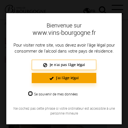
FR
Actualités
Agenda
Rendez-vous
Bienvenue sur
www.vins-bourgogne.fr
L'appellation Mercurey fête ses
Pour visiter notre site, vous devez avoir l'âge légal pour
100 ans ! Conférence
consommer de l'alcool dans votre pays de résidence.
historique. - Mercurey
Je n'ai pas l'âge légal
Le 09 mars 2024
J'ai l'âge légal
Se souvenir de mes données
Ne cochez pas cette phrase si votre ordinateur est accessible à une
personne mineure