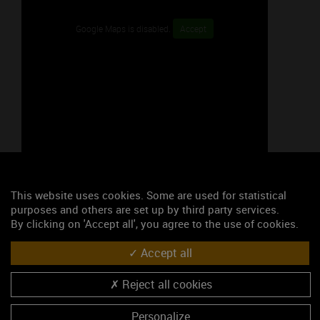
Google Maps is disabled.
Accept
46.8338258, 4.7215590
S'y rendre
This website uses cookies. Some are used for statistical
purposes and others are set up by third party services.
Les événements du mois
By clicking on 'Accept all', you agree to the use of cookies.
Afterwork "Rencontrez-vins"
Accept all
L'appellation Mercurey fête ses 100 ans ! Dîner de gala "4 mains, 5
Reject all cookies
étoiles"
L'appellation Mercurey fête ses 100 ans ! Conférence historique.
Personalize