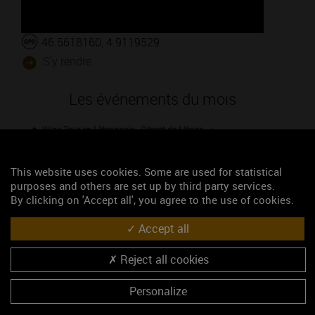
46.5618160, 4.9119529
S'y rendre
Les événements du mois
Wine Tour en Mâconnais - Départ de Mâcon
Les jeudis Vignobles & Découvertes : Atelier de peinture à côté des
vignes
This website uses cookies. Some are used for statistical
purposes and others are set up by third party services.
Les jeudis "Vignobles & Découvertes" - Les climats de Pouilly-
By clicking on 'Accept all', you agree to the use of cookies.
Fuissé
Accept all
Apéro-gourmand
Visite-découverte "De la vigne au vin"
Reject all cookies
Jeudis Vignobles et découvertes : dégustation des vins du
Mâconnais
Personalize
Jeudis Vignobles et Découvertes