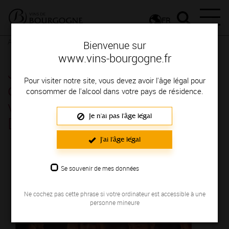
FR
Actualités
Agenda
Rendez-vous
Bienvenue sur
www.vins-bourgogne.fr
Jeudis Vignobles et
Pour visiter notre site, vous devez avoir l'âge légal pour
découvertes : dégustation des
consommer de l'alcool dans votre pays de résidence.
vins du Mâconnais à l'Hôtel
Je n'ai pas l'âge légal
Dieu - Tournus
J'ai l'âge légal
Le 04 août 2022
Se souvenir de mes données
Ne cochez pas cette phrase si votre ordinateur est accessible à une
personne mineure