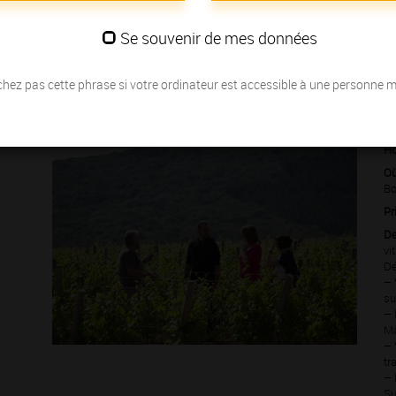
s Grands Crus
… nous vous invitons à partager la passion des
Se souvenir de mes données
hez pas cette phrase si votre ordinateur est accessible à une personne 
Le 25 août
Ho
Où
Bo
Pr
De
vi
Dé
– 
su
– 
Mâ
– 
tr
– 
Su