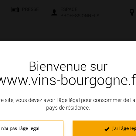
PRESSE
ESPACE
PROFESSIONNELS
& SAVOIR-FAIRE
CONSEILS ET DÉGUSTATION
VISITES E
Bienvenue sur
www.vins-bourgogne.f
vertes - Lugny
re site, vous devez avoir l'âge légal pour consommer de l'
encontres, d’échanges et de culture. Que vous soyez un passio
pays de résidence.
le et une façons de vous initier aux secrets de la terre et à la mag
t négociants vous attendent pour des moments conviviaux. Compr
 n'ai pas l'âge légal
J'ai l'âge lé
d’une dégustation en cave, d’une randonnée dans le vignoble, d’