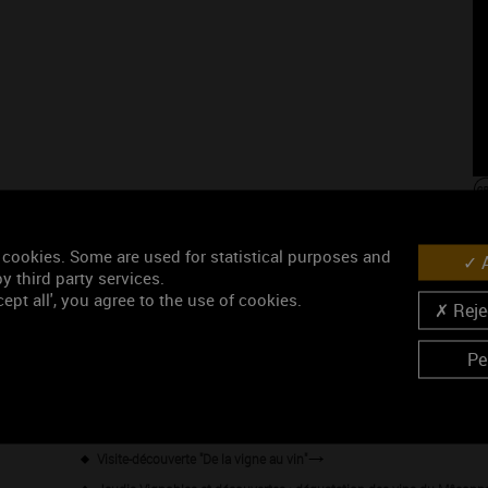
 cookies. Some are used for statistical purposes and
A
y third party services.
Les événement
ept all', you agree to the use of cookies.
Rejec
Wine Tour en Mâconnais - Départ de Mâcon
Pe
Les jeudis Vignobles & Découvertes : Atelier de peinture à côté des 
Les jeudis "Vignobles & Découvertes" - Les climats de Pouilly-Fuissé
Apéro-gourmand
Visite-découverte "De la vigne au vin"