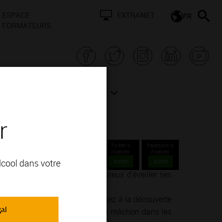
ESPACE
EXTRANET
FR
FORMATEURS
N BOURGOGNE
ACTUALITÉS
r
Twitter is
Facebook is
disabled.
disabled.
alcool dans votre
Accept
Accept
nné ou un simple amateur désireux d’éveiller ses
ie de la vinification.
endre, goûter, ressentir… Partez à la découverte
gal
un concert dans un cellier, d’un mâchon dans les