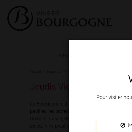
VINS ET TERROIRS
VIGNERONS 
Accueil
Actualités
Agenda
Rendez-vous
Jeudis Vignobles et Décou
Pour visiter not
La Bourgogne est depuis toujours une terre de r
papilles, les professionnels du vin ont imaginé mil
Du nord au sud, de Chablis à Mâcon, vignerons e
Je
de ces vins prestigieux et généreux ! Le temps 