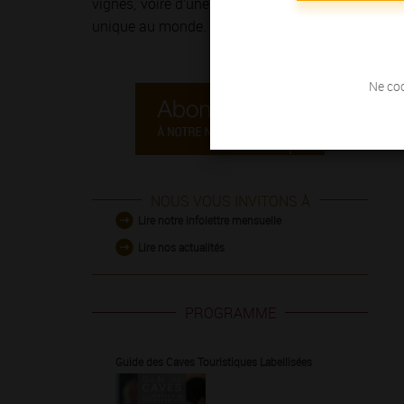
vignes, voire d’une course à pied sur
la Route de
unique au monde.
Ne coc
NOUS VOUS INVITONS À
Lire notre infolettre mensuelle
Lire nos actualités
PROGRAMME
Guide des Caves Touristiques Labellisées