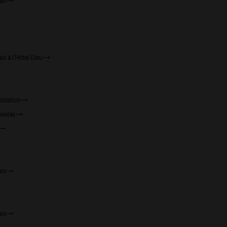
ais
s à l'Hôtel Dieu
ustation
sselas
ais
ais