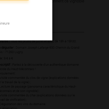
 hommes et des femmes qui façonnent ce vignoble
mineure
 2022
raires :
Tous les jeudis de juillet et août, de 18h à 19h30.
 déguster :
Domain Joseph Lafarge 630 Chemin du Grand
is - 71260 Lugny
ix :
9 € à €
scriptif :
Partez à la découverte d’un authentique domaine
ticole du Haut-Mâconnais !
roulement :
Visite commentée du clos de vigne (explications données
r le travail de la vigne) ;
Lecture de paysage (panorama caractéristique du Haut-
connais et de son vignoble) ;
Visite commentée du chai (explications données sur le
avail de vinification) ;
Dégustation des vins du domaine
r réservation