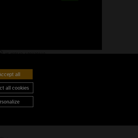
46.468143, 4.80120110
S'y rendre
ccept all
s du mois
t all cookies
rsonalize
vignes