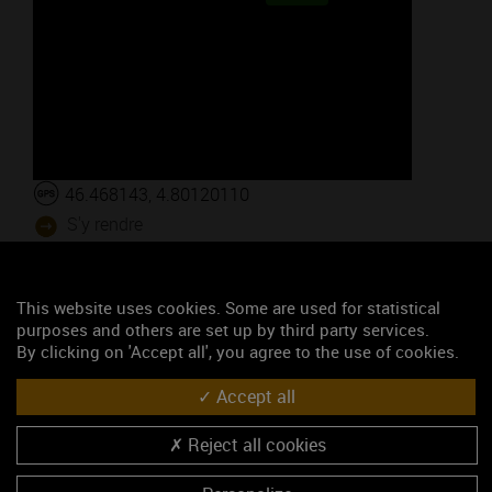
46.468143, 4.80120110
S'y rendre
Les événements du mois
This website uses cookies. Some are used for statistical
purposes and others are set up by third party services.
Wine Tour en Mâconnais - Départ de Mâcon
By clicking on 'Accept all', you agree to the use of cookies.
Les jeudis Vignobles & Découvertes : Atelier de peinture à côté des
vignes
Accept all
Les jeudis "Vignobles & Découvertes" - Les climats de Pouilly-
Reject all cookies
Fuissé
Apéro-gourmand