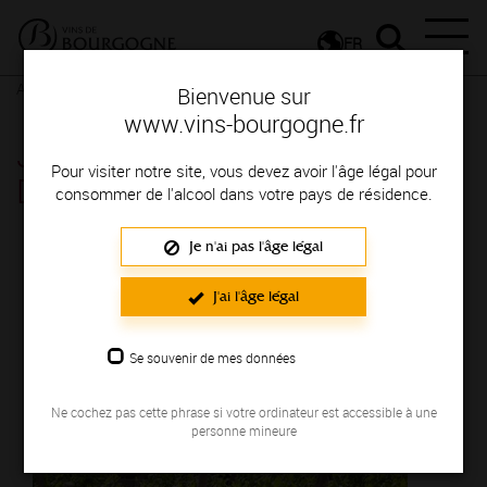
FR
Actualités
Agenda
Rendez-vous
Bienvenue sur
www.vins-bourgogne.fr
Jeudis Vignobles et
Pour visiter notre site, vous devez avoir l'âge légal pour
Découvertes - Lugny
consommer de l'alcool dans votre pays de résidence.
Je n'ai pas l'âge légal
Le 04 août 2022
J'ai l'âge légal
Se souvenir de mes données
Ne cochez pas cette phrase si votre ordinateur est accessible à une
personne mineure