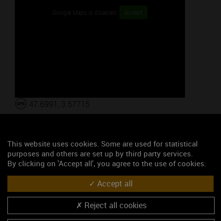
Google Maps is disabled.
Accept
47.6991, 3.57715
S'y rendre
Les événements du mois
This website uses cookies. Some are used for statistical
purposes and others are set up by third party services.
By clicking on 'Accept all', you agree to the use of cookies.
Année-anniversaire des Climats
Banquet de la Saint-Vincent 2025
Accept all
Saint-Vincent de Chitry
Reject all cookies
Repas de la Saint-Vincent