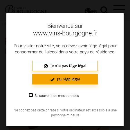
FR
Actualités
Agenda
Rendez-vous
Bienvenue sur
www.vins-bourgogne.fr
Fête de la Saint-Vincent -
Pour visiter notre site, vous devez avoir l'âge légal pour
Coulanges-La-Vineuse
consommer de l'alcool dans votre pays de résidence.
Je n'ai pas l'âge légal
Le 25 janvier 2025
J'ai l'âge légal
Se souvenir de mes données
Ne cochez pas cette phrase si votre ordinateur est accessible à une
personne mineure