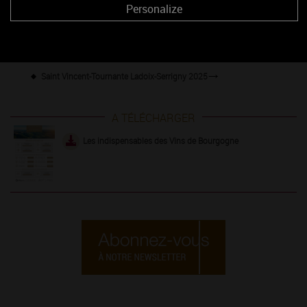
Personalize
Saint Vincent-Tournante Ladoix-Serrigny 2025
Dîner de Gala - Saint-Vincent Tournante Ladoix 2025
Fête de la Saint-Vincent
Saint Vincent-Tournante Ladoix-Serrigny 2025
A TÉLÉCHARGER
Les indispensables des Vins de Bourgogne