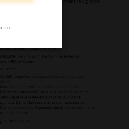
 hommes et des femmes qui façonnent ce vignoble
mineure
 juin 2022
raires :
Du samedi 4 au lundi 6 juin.
 déguster :
Parc Roscoff Rue Saint-Martin-les-Saint-
rien - 89000 Auxerre
ix :
Gratuit
scriptif :
Dégustez, savourez, découvrez … et surtout
ofitez !
issez-vous tenter par les centaines de spécialités
linaires de France et d’ailleurs. Une bonne occasion pour
 retrouver et faire la fête entre amis dans un cadre
gnifique. De nombreuses animations musicales et
linaires rythment ces 3 journées afin d’offrir un moment de
aisir et de détente !
03 86 52 06 19