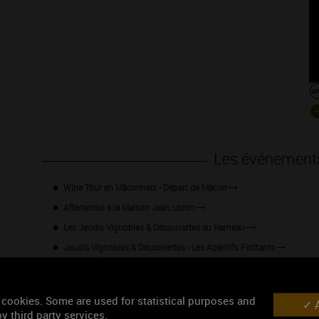
Les événement
Wine Tour en Mâconnais - Départ de Mâcon
Afterworks à la Maison Jean Loron
Les Jeudis Vignobles & Découvertes au Hameau
Jeudis Vignobles & Découvertes - Les Apéritifs Flottants
Les jeudis Vignobles & Découvertes : Pique-nique à côté des vignes
Les Jeudis Vignobles & Découvertes au Domaine Clos Saint-Jean
 cookies. Some are used for statistical purposes and
A
Percez les secrets des Climats de Bourgogne !
y third party services.