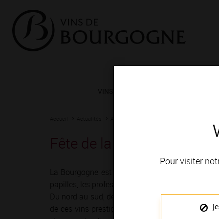
VINS ET TERROIRS
VIGNERONS 
Accueil
Actualités
Agenda
Rendez-vous
Fête de la Gastronomie et 
Pour visiter not
La Bourgogne est depuis toujours une terre de r
papilles, les professionnels du vin ont imaginé mil
Du nord au sud, de Chablis à Mâcon, vignerons e
Je
de ces vins prestigieux et généreux ! Le temps 