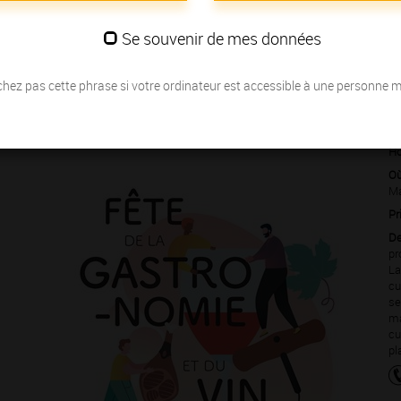
s Grands Crus
… nous vous invitons à partager la passion des
Se souvenir de mes données
hez pas cette phrase si votre ordinateur est accessible à une personne 
Du 04 juin au 06
Ho
Où
Ma
Pr
De
pr
La
cu
se
ma
cu
pl