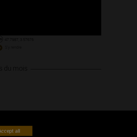
47.7987, 3.57676
S'y rendre
s du mois
ccept all