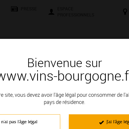
PRESSE
ESPACE
PROFESSIONNELS
& SAVOIR-FAIRE
CONSEILS ET DÉGUSTATION
VISITES E
Bienvenue sur
www.vins-bourgogne.f
du Vin - Auxerre
re site, vous devez avoir l'âge légal pour consommer de l'
encontres, d’échanges et de culture. Que vous soyez un passio
pays de résidence.
le et une façons de vous initier aux secrets de la terre et à la mag
t négociants vous attendent pour des moments conviviaux. Compr
 n'ai pas l'âge légal
J'ai l'âge lé
d’une dégustation en cave, d’une randonnée dans le vignoble, d’