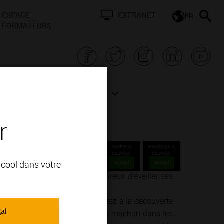
ESPACE
EXTRANET
FR
FORMATEURS
N BOURGOGNE
ACTUALITÉS
r
Twitter is
Facebook is
disabled.
disabled.
alcool dans votre
Accept
Accept
nné ou un simple amateur désireux d’éveiller ses
ie de la vinification.
endre, goûter, ressentir… Partez à la découverte
gal
un concert dans un cellier, d’un mâchon dans les