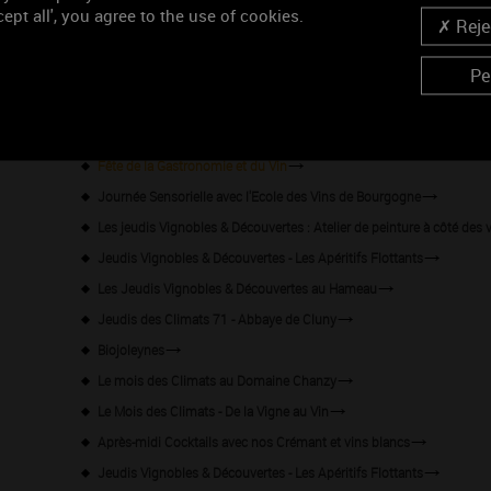
Le Baiser de Rodin x Domaine Faiveley
ept all', you agree to the use of cookies.
Rejec
Caves ouvertes à Saint-Romain
Pe
Journée Bio
Salon Arôm'Art
Portes ouvertes au Domaine du Vieux Collège
Fête de la Gastronomie et du Vin
Journée Sensorielle avec l'Ecole des Vins de Bourgogne
Les jeudis Vignobles & Découvertes : Atelier de peinture à côté des 
Jeudis Vignobles & Découvertes - Les Apéritifs Flottants
Les Jeudis Vignobles & Découvertes au Hameau
Jeudis des Climats 71 - Abbaye de Cluny
Biojoleynes
Le mois des Climats au Domaine Chanzy
Le Mois des Climats - De la Vigne au Vin
Après-midi Cocktails avec nos Crémant et vins blancs
Jeudis Vignobles & Découvertes - Les Apéritifs Flottants