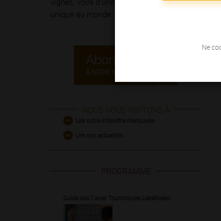
vignes, voire d’une course à pied sur
la Route de
unique au monde.
Ne coc
NOUS VOUS INVITONS À
Lire notre infolettre mensuelle
Lire nos actualités
PROGRAMME
Guide des Caves Touristiques Labellisées