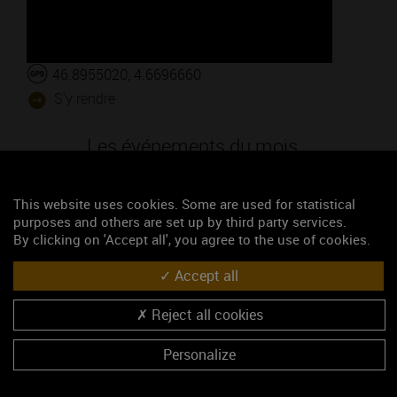
46.8955020, 4.6696660
S'y rendre
Les événements du mois
Afterwork "Rencontrez-vins"
This website uses cookies. Some are used for statistical
L'appellation Mercurey fête ses 100 ans ! Dîner de gala "4 mains, 5
purposes and others are set up by third party services.
étoiles"
By clicking on 'Accept all', you agree to the use of cookies.
L'appellation Mercurey fête ses 100 ans ! Conférence historique.
Accept all
Portes ouvertes au Domaine Gérard Tremblay
Reject all cookies
Du Côté des Maranges
Personalize
A TÉLÉCHARGER