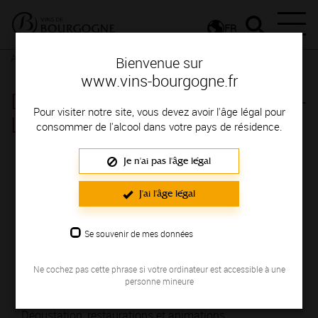
FR
Actualités
Agenda
Rendez-vous
Bienvenue sur
www.vins-bourgogne.fr
Du Côté des Maranges - Cheilly-
Pour visiter notre site, vous devez avoir l'âge légal pour
Les-Maranges
consommer de l'alcool dans votre pays de résidence.
Je n'ai pas l'âge légal
Du 30 mars au 31 mars 2024
J'ai l'âge légal
Horaires :
Les samedi 30 et dimanche 31 mars
Où déguster :
CHEILLY LES MARANGES Village - 71150
Se souvenir de mes données
Cheilly-Les-Maranges
Prix :
7 € à € Achat du verre
Ne cochez pas cette phrase si votre ordinateur est accessible à une
personne mineure
Descriptif :
24 domaines vous accueillent pour vous
faire déguster leurs vins.
Dégustation, restaurations et animations.