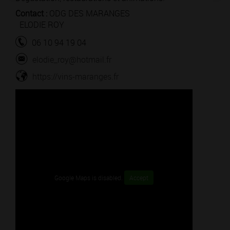
Contact :
ODG DES MARANGES
ELODIE ROY
06 10 94 19 04
elodie_roy@hotmail.fr
https://vins-maranges.fr
Google Maps is disabled.
Accept