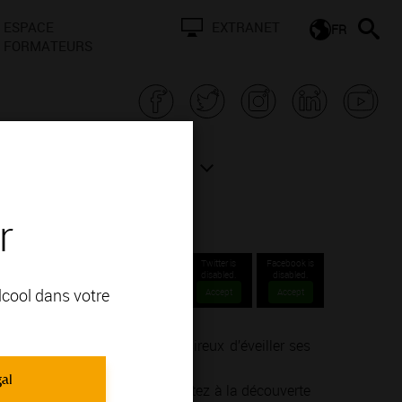
ESPACE
EXTRANET
FR
FORMATEURS
N BOURGOGNE
ACTUALITÉS
r
-
Twitter is
Facebook is
disabled.
disabled.
alcool dans votre
Accept
Accept
nné ou un simple amateur désireux d’éveiller ses
ie de la vinification.
gal
endre, goûter, ressentir… Partez à la découverte