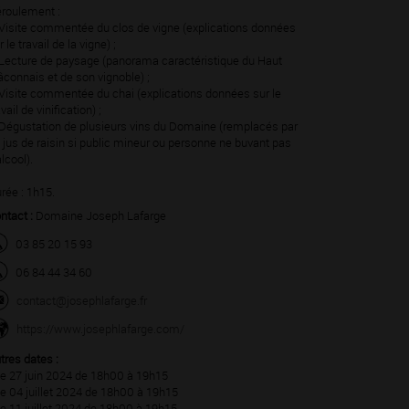
roulement :
Visite commentée du clos de vigne (explications données
r le travail de la vigne) ;
Lecture de paysage (panorama caractéristique du Haut
connais et de son vignoble) ;
Visite commentée du chai (explications données sur le
avail de vinification) ;
Dégustation de plusieurs vins du Domaine (remplacés par
 jus de raisin si public mineur ou personne ne buvant pas
alcool).
rée : 1h15.
ntact :
Domaine Joseph Lafarge
03 85 20 15 93
06 84 44 34 60
contact@josephlafarge.fr
https://www.josephlafarge.com/
tres dates :
Le 27 juin 2024 de 18h00 à 19h15
Le 04 juillet 2024 de 18h00 à 19h15
Le 11 juillet 2024 de 18h00 à 19h15