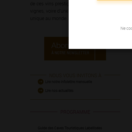
de ces vins prestigieux et généreux ! Le temps 
vignes, voire d’une course à pied sur
la Route de
unique au monde.
Ne coc
NOUS VOUS INVITONS À
Lire notre infolettre mensuelle
Lire nos actualités
PROGRAMME
Guide des Caves Touristiques Labellisées