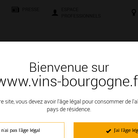
PRESSE
ESPACE
PROFESSIONNELS
& SAVOIR-FAIRE
CONSEILS ET DÉGUSTATION
VISITES E
Bienvenue sur
www.vins-bourgogne.f
ommentée et dégustation des vins 
re site, vous devez avoir l'âge légal pour consommer de l'
pays de résidence.
encontres, d’échanges et de culture. Que vous soyez un passio
le et une façons de vous initier aux secrets de la terre et à la mag
 n'ai pas l'âge légal
J'ai l'âge lé
t négociants vous attendent pour des moments conviviaux. Compr