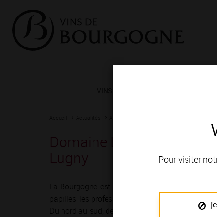
VINS ET TERROIRS
VIGNERONS 
Accueil
Actualités
Agenda
Rendez-vous
Domaine Lafarge, visite c
Lugny
Pour visiter not
La Bourgogne est depuis toujours une terre de r
papilles, les professionnels du vin ont imaginé mil
Je
Du nord au sud, de Chablis à Mâcon, vignerons e