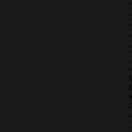
Dé
– 
su
– 
Mâ
– 
tr
– 
du
d'
Du
Co
Au
- 
- 
- 