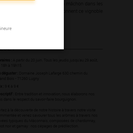
un concert dans un cellier, d’un mâchon dans les
 hommes et des femmes qui façonnent ce vignoble
mineure
 2024
raires :
A partir du 20 juin. Tous les jeudis jusqu'au 29 août,
 18h à 19h15.
 déguster :
Domaine Joseph Lafarge 630 chemin du
and Bois - 71260 Lugny
ix :
9 € à 9 €
scriptif :
Entre tradition et innovation, nous élaborons nos
ns dans le respect du savoir-faire bourguignon.
rtez à la découverte de notre histoire à travers notre visite
mmentée et venez savourer tous les arômes à travers nos
vées typiques du Mâconnais, composées de chardonnay,
not noir et gamay : nos cépages de prédilection.