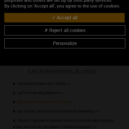
By clicking on 'Accept all', you agree to the use of cookies.
Accept all
Reject all cookies
Personalize
46.4716720, 4.8098200
S'y rendre
Les événements du mois
Année-anniversaire des Climats
Les formules dégustations
Dégustation accords vins & truite
Les 41èmes Journées Gourmandes de Marsannay
Visite et Dégustation spéciale Hospices de Nuits-Saint-Georges :
autour des vins de l'appellation Chambolle-Musigny