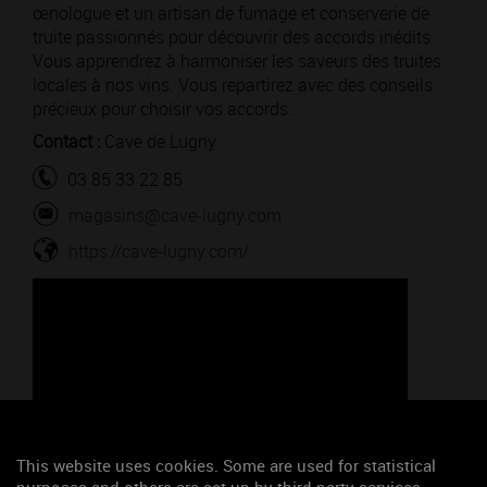
œnologue et un artisan de fumage et conserverie de
truite passionnés pour découvrir des accords inédits.
Vous apprendrez à harmoniser les saveurs des truites
locales à nos vins. Vous repartirez avec des conseils
précieux pour choisir vos accords.
Contact :
Cave de Lugny
03 85 33 22 85
magasins@cave-lugny.com
https://cave-lugny.com/
This website uses cookies. Some are used for statistical
Google Maps is disabled.
Accept
purposes and others are set up by third party services.