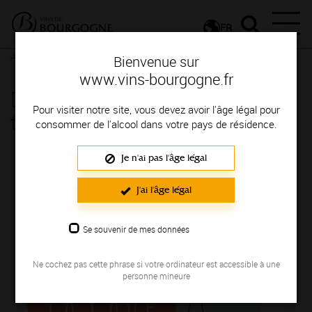
FR
Actualités
Agenda
Rendez-vous
Bienvenue sur
www.vins-bourgogne.fr
Dégustation accords vins &
Pour visiter notre site, vous devez avoir l'âge légal pour
truite - Lugny
consommer de l'alcool dans votre pays de résidence.
Je n'ai pas l'âge légal
Le 06 mars 2025
J'ai l'âge légal
Se souvenir de mes données
Ne cochez pas cette phrase si votre ordinateur est accessible à une
personne mineure