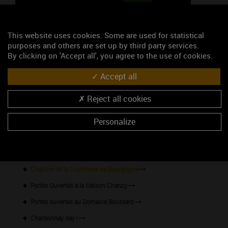
This website uses cookies. Some are used for statistical
purposes and others are set up by third party services.
By clicking on 'Accept all', you agree to the use of cookies.
Accept all
47.0644992, 4.8175578
Reject all cookies
S'y rendre
Personalize
Les événements du mois
Afterwork "Rencontrez-vins"
Chapitre de la Cousinerie de Bourgogne
Portes Ouvertes à la Maison Chanzy
Portes ouvertes au Domaine Boussard
Chardonnay day !