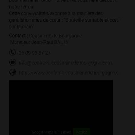
pour même ambition : divertir et vous faire découvrir
notre terroir.
Cette convivialité s'exprime à la manière des
gentilshommes de cœur : "Bouteille sur table et cœur
sur la main".
Contact :
Cousinerie de Bourgogne
Monsieur Jean-Paul BAILLY
06 09 93 37 27
info@confrerie-cousineriedebourgogne.com
https://www.confrerie-cousineriedebourgogne.c...
Google Maps is disabled.
Accept