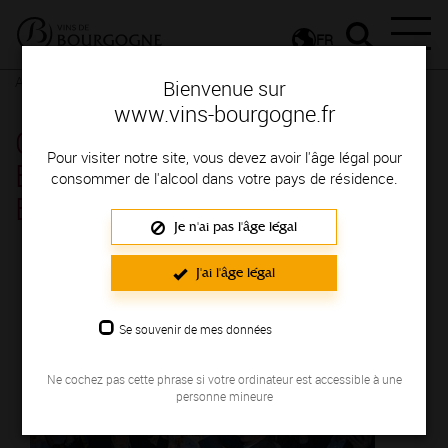
FR
Actualités
Agenda
Rendez-vous
Bienvenue sur
www.vins-bourgogne.fr
Chapitre de la Cousinerie de
Pour visiter notre site, vous devez avoir l'âge légal pour
Bourgogne - Savigny-Les-
consommer de l'alcool dans votre pays de résidence.
Beaune
Je n'ai pas l'âge légal
Le 04 mai 2024
J'ai l'âge légal
Se souvenir de mes données
Ne cochez pas cette phrase si votre ordinateur est accessible à une
personne mineure